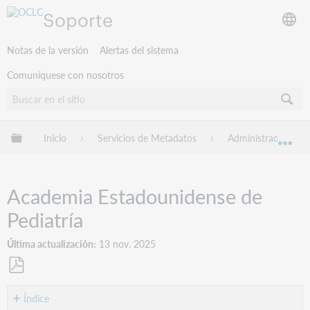
Soporte
Notas de la versión
Alertas del sistema
Comuníquese con nosotros
Expandir/contraer jerarquía global
Inicio
Servicios de Metadatos
Administrador de c
Exp
Academia Estadounidense de
Pediatría
Última actualización
13 nov. 2025
Guardar
como
Índice