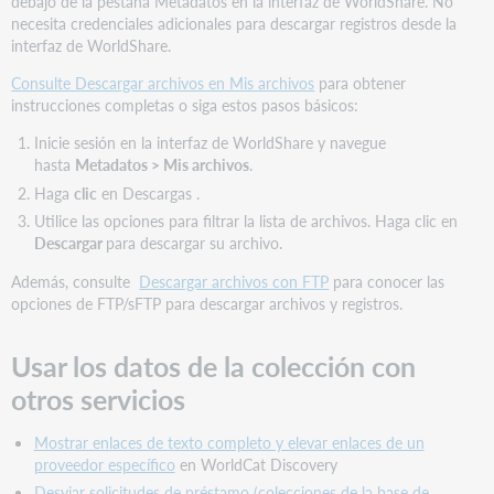
debajo de la pestaña Metadatos en la interfaz de WorldShare. No
necesita credenciales adicionales para descargar registros desde la
interfaz de WorldShare.
Consulte Descargar archivos en Mis archivos
para obtener
instrucciones completas o siga estos pasos básicos:
Inicie sesión en la interfaz de WorldShare y navegue
hasta
Metadatos
> Mis archivos
.
Haga
clic
en Descargas .
Utilice las opciones para filtrar la lista de archivos. Haga clic en
Descargar
para descargar su archivo.
Además, consulte
Descargar archivos con FTP
para conocer las
opciones de FTP/sFTP para descargar archivos y registros.
Usar los datos de la colección con
otros servicios
Mostrar enlaces de texto completo y elevar enlaces de un
proveedor específico
en WorldCat Discovery
Desviar solicitudes de préstamo (colecciones de la base de