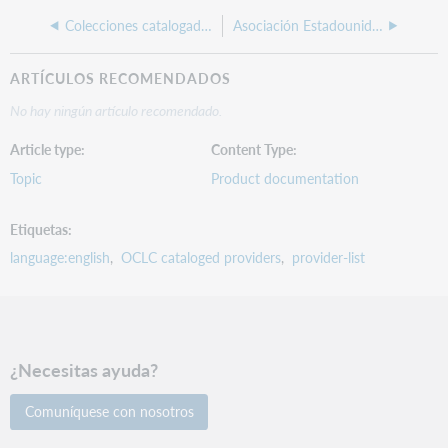
Colecciones catalogadas por OCLC
Asociación Estadounidense de Psiquiatría
ARTÍCULOS RECOMENDADOS
No hay ningún artículo recomendado.
Article type
Content Type
Topic
Product documentation
Etiquetas
language:english
OCLC cataloged providers
provider-list
¿Necesitas ayuda?
Comuníquese con nosotros