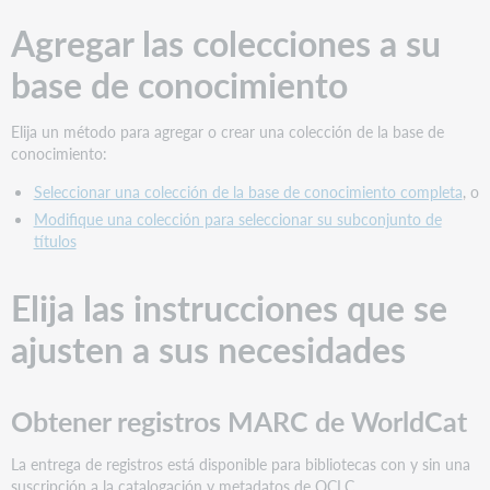
existencias
Agregar las colecciones a su
de
WorldCat
base de conocimiento
Descargar
archivos
Elija un método para agregar o crear una colección de la base de
Usar
conocimiento:
los
datos
Seleccionar una colección de la base de conocimiento completa
, o
de
Modifique una colección para seleccionar su subconjunto de
la
títulos
colección
con
otros
Elija las instrucciones que se
servicios
ajusten a sus necesidades
Encuentre
materiales
de
apoyo
Obtener registros MARC de WorldCat
adicionales
La entrega de registros está disponible para bibliotecas con y sin una
suscripción a la catalogación y metadatos de OCLC .