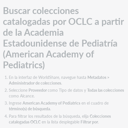
las
Buscar colecciones
colecciones
a
catalogadas por OCLC a partir
su
base
de la Academia
de
conocimiento
Estadounidense de Pediatría
Elija
las
(American Academy of
instrucciones
que
Pediatrics)
se
ajusten
En la interfaz de WorldShare, navegue hasta
Metadatos >
a
Administrador de colecciones
.
sus
necesidades
Seleccione
Proveedor
como Tipo de datos y
Todas las colecciones
como Alcance.
Obtener
registros
Ingrese
American Academy of Pediatrics
en el cuadro de
MARC
término(s) de búsqueda
.
de
Para filtrar los resultados de la búsqueda, elija
Colecciones
WorldCat
catalogadas OCLC
en la lista desplegable
Filtrar por
.
Administrar