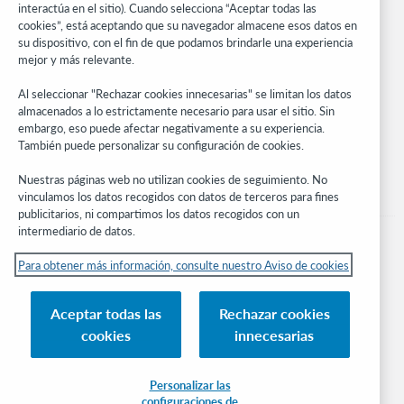
WebJunction
interactúa en el sitio). Cuando selecciona “Aceptar todas las
cookies”, está aceptando que su navegador almacene esos datos en
Red de desarrolladores
su dispositivo, con el fin de que podamos brindarle una experiencia
mejor y más relevante.
Manténgase al día
Al seleccionar "Rechazar cookies innecesarias" se limitan los datos
Obtenga las últimas novedades de los productos, estudios de
almacenados a lo estrictamente necesario para usar el sitio. Sin
investigación, eventos y mucho más – directo a su bandeja de
embargo, eso puede afectar negativamente a su experiencia.
entrada.
También puede personalizar su configuración de cookies.
Suscríbase ahora
Nuestras páginas web no utilizan cookies de seguimiento. No
vinculamos los datos recogidos con datos de terceros para fines
publicitarios, ni compartimos los datos recogidos con un
intermediario de datos.
Para obtener más información, consulte nuestro Aviso de cookies
© 2026 OCLC
Aceptar todas las
Rechazar cookies
Marcas comerciales y/o marcas de servicios nacionales e internacionales de
cookies
innecesarias
OCLC, Inc. y de sus miembros.
Aviso de cookies
Administrar mis cookies
Política de privacidad
Declaración de accesibilidad
Certificado ISO 27001
Conectarse
Personalizar las
configuraciones de