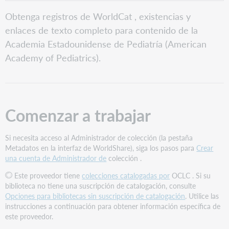
PDF
Comenzar
Obtenga registros de WorldCat , existencias y
a
enlaces de texto completo para contenido de la
trabajar
Academia Estadounidense de Pediatría (American
Buscar
colecciones
Academy of Pediatrics).
catalogadas
por
OCLC
a
partir
Comenzar a trabajar
de
la
Academia
Si necesita acceso al Administrador de colección (la pestaña
Estadounidense
Metadatos en la interfaz de WorldShare), siga los pasos para
Crear
de
una cuenta de Administrador de
colección .
Pediatría
Este proveedor tiene
colecciones catalogadas por
OCLC . Si su
(American
biblioteca no tiene una suscripción de catalogación, consulte
Academy
Opciones para bibliotecas sin suscripción de catalogación
. Utilice las
of
instrucciones a continuación para obtener información específica de
Pediatrics)
este proveedor.
Agregar