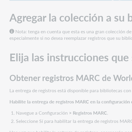
que
se
Agregar la colección a su
ajusten
a
sus
Nota: tenga en cuenta que esta es una gran colección de 
necesidades
especialmente si no desea reemplazar registros que su bibli
Obtener
registros
Elija las instrucciones qu
MARC
de
WorldCat
Obtener registros MARC de Worl
Administrar
existencias
de
La entrega de registros está disponible para bibliotecas co
WorldCat
Habilite la entrega de registros MARC en la configuración d
Usar
los
Navegue a Configuración
> Registros MARC
.
datos
Seleccione Sí para habilitar la entrega de registros MARC
de
la