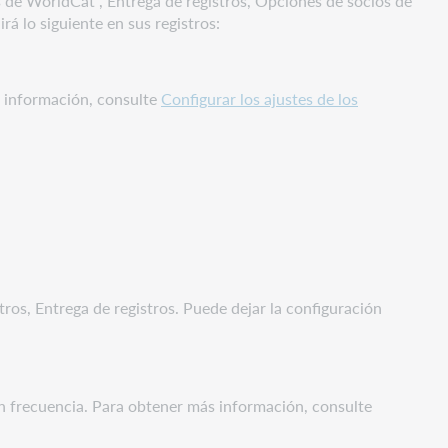
es de WorldCat , Entrega de registros, Opciones de socios de
á lo siguiente en sus registros:
s información, consulte
Configurar los ajustes de los
stros, Entrega de registros. Puede dejar la configuración
on frecuencia. Para obtener más información, consulte