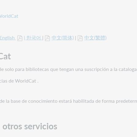
 WorldCat
English
| 한국어
|
中文(简体)
|
中文(繁體)
Cat
e solo para bibliotecas que tengan una suscripción a la catalo
ncias de WorldCat .
 de la base de conocimiento estará habilitada de forma predeter
 otros servicios