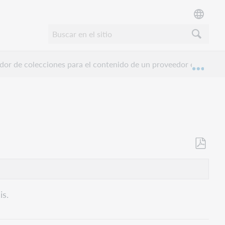
dor de colecciones para el contenido de un proveedor específic
Expan
Guardar
como
PDF
is.