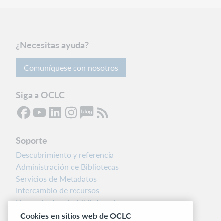
¿Necesitas ayuda?
Comuníquese con nosotros
Siga a OCLC
Soporte
Descubrimiento y referencia
Administración de Bibliotecas
Servicios de Metadatos
Intercambio de recursos
Herramientas del bibliotecario
Notas de la versión
Cookies en sitios web de OCLC