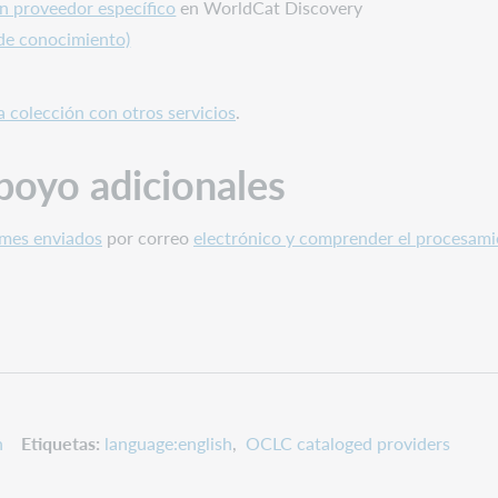
un proveedor específico
en WorldCat Discovery
 de conocimiento)
a colección con otros servicios
.
poyo adicionales
rmes enviados
por correo
electrónico y comprender el procesami
n
Etiquetas
language:english
OCLC cataloged providers