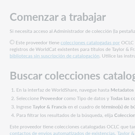
Buscar
colecciones
Comenzar a trabajar
catalogadas
por
OCLC
Si necesita acceso al Administrador de colección (la pestañ
de
Taylor
Este proveedor tiene
colecciones catalogadas por
OCLC .
&
registros de WorldCat existentes para títulos de Taylor & F
Francis
bibliotecas sin suscripción de catalogación
. Utilice las in
Agregar
la
Buscar colecciones catalo
colección
a
su
En la interfaz de WorldShare, navegue hasta
Metadatos 
base
Seleccione
Proveedor
como Tipo de datos y
Todas las c
de
Ingrese
Taylor & Francis
en el cuadro de
término(s) de 
conocimiento
Para filtrar los resultados de la búsqueda, elija
Coleccio
Elija
las
Este proveedor tiene colecciones catalogadas OCLC que tam
instrucciones
contactos de envíos automatizados de existencias, Taylor & 