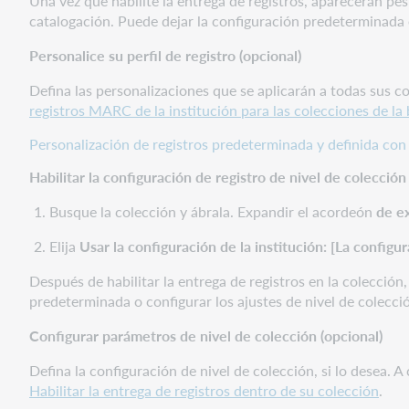
Una vez que habilite la entrega de registros, aparecerán pe
colección
catalogación. Puede dejar la configuración predeterminada o
con
Personalice su perfil de registro (opcional)
otros
servicios
Defina las personalizaciones que se aplicarán a todas sus c
Encuentre
registros MARC de la institución para las colecciones de l
materiales
de
Personalización de registros predeterminada y definida con
apoyo
Habilitar la configuración de registro de nivel de colección
adicionales
Busque la colección y ábrala. Expandir el acordeón
de e
Elija
Usar la configuración de la institución: [La configu
Después de habilitar la entrega de registros en la colección,
predeterminada o configurar los ajustes de nivel de colecci
Configurar parámetros de nivel de colección (opcional)
Defina la configuración de nivel de colección, si lo desea.
Habilitar la entrega de registros dentro de su colección
.