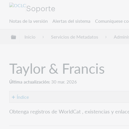
Soporte
Notas de la versión
Alertas del sistema
Comuníquese co
Expandir/contraer jerarquía global
Inicio
Servicios de Metadatos
Adminis
Taylor & Francis
Última actualización
30 mar. 2026
Índice
Comenzar
Obtenga registros de WorldCat , existencias y enlac
a
trabajar