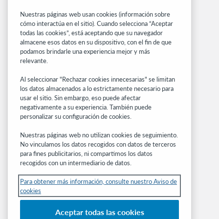
Alertas del sistema
Nuestras páginas web usan cookies (información sobre
cómo interactúa en el sitio). Cuando selecciona “Aceptar
Sitios relacionados
todas las cookies”, está aceptando que su navegador
OCLC.org
almacene esos datos en su dispositivo, con el fin de que
podamos brindarle una experiencia mejor y más
BibFormats
relevante.
Centro comunitario
Investigación
Al seleccionar "Rechazar cookies innecesarias" se limitan
WebJunction
los datos almacenados a lo estrictamente necesario para
usar el sitio. Sin embargo, eso puede afectar
Red de desarrolladores
negativamente a su experiencia. También puede
personalizar su configuración de cookies.
Manténgase al día
Nuestras páginas web no utilizan cookies de seguimiento.
Obtenga las últimas novedades de los
No vinculamos los datos recogidos con datos de terceros
productos, estudios de investigación, eventos
para fines publicitarios, ni compartimos los datos
y mucho más – directo a su bandeja de
recogidos con un intermediario de datos.
entrada.
Para obtener más información, consulte nuestro Aviso de
cookies
Suscríbase ahora
Aceptar todas las cookies