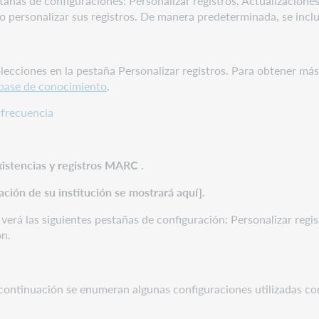
stañas de configuraciones: Personalizar registros, Actualizacion
 personalizar sus registros. De manera predeterminada, se incluir
olecciones en la
pestaña Personalizar registros. Para obtener má
a base de conocimiento
.
 frecuencia
xistencias y registros MARC
.
ración de su institución se mostrará aquí]
.
 verá las siguientes pestañas de configuración: Personalizar regi
ón.
 A continuación se enumeran algunas configuraciones utilizadas c