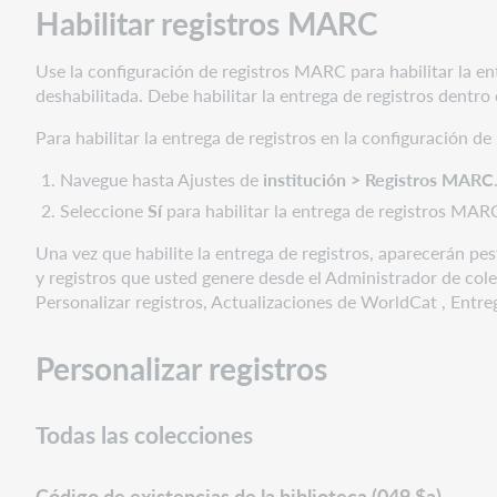
Habilitar registros MARC
WorldCat
Datos
Use la configuración de registros MARC para habilitar la en
locales
deshabilitada. Debe habilitar la entrega de registros dentro
Actualizaciones
de
Para habilitar la entrega de registros en la configuración de 
WorldCat
Navegue hasta Ajustes de
institución
> Registros MARC
Entrega
Seleccione
Sí
para habilitar la entrega de registros MARC
de
registros
Una vez que habilite la entrega de registros, aparecerán pes
Opciones
y registros que usted genere desde el Administrador de cole
de
Personalizar registros, Actualizaciones de WorldCat , Entre
socios
de
Personalizar registros
catalogación
Todas las colecciones
Código de existencias de la biblioteca (049 $a)