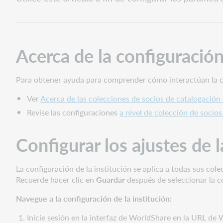
de
la
configuración
de
la
Acerca de la configuración
institución
Configurar
Para obtener ayuda para comprender cómo interactúan la conf
los
ajustes
Ver
Acerca de las colecciones de socios de catalogación
de
Revise las configuraciones
a nivel de colección de socio
la
institución
Configurar los ajustes de l
Configurar
los
ajustes
La configuración de la institución se aplica a todas sus col
del
Recuerde hacer clic en
Guardar
después de seleccionar la co
registro
de
Navegue a la configuración de la institución:
la
Inicie sesión en la interfaz de WorldShare en la URL de 
institución