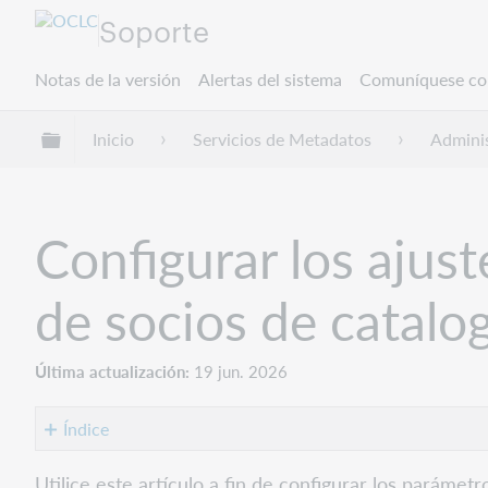
Soporte
Notas de la versión
Alertas del sistema
Comuníquese co
Expandir/contraer jerarquía global
Inicio
Servicios de Metadatos
Adminis
Configurar los ajust
de socios de catalo
Última actualización
19 jun. 2026
Índice
Acerca
Utilice este artículo a fin de configurar los parámet