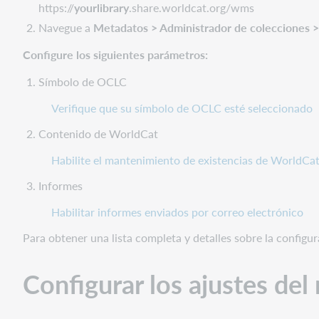
https://
yourlibrary
.share.worldcat.org/wms
Habilitar
Navegue a
Metadatos > Administrador de colecciones > 
registros
MARC
Configure los siguientes parámetros:
Personalizar
Símbolo de OCLC
registros
Todas
Verifique que su símbolo de OCLC esté seleccionado
las
Contenido de WorldCat
colecciones
Campo
Habilite el mantenimiento de existencias de WorldCat
856
Informes
Colección
de
Habilitar informes enviados por correo electrónico
la
base
Para obtener una lista completa y detalles sobre la configur
de
conocimiento
Configurar los ajustes del 
Campo
856
de