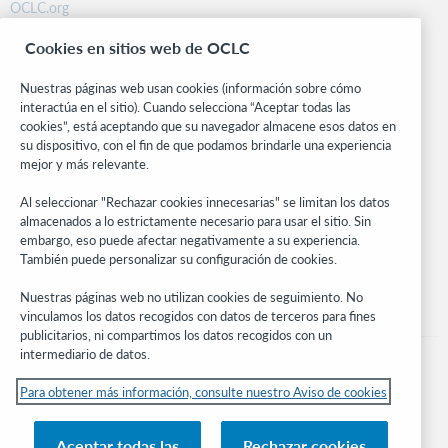
OCLC.org
BibFormats
Cookies en sitios web de OCLC
Centro comunitario
Investigación
Nuestras páginas web usan cookies (información sobre cómo
WebJunction
interactúa en el sitio). Cuando selecciona “Aceptar todas las
cookies”, está aceptando que su navegador almacene esos datos en
Red de desarrolladores
su dispositivo, con el fin de que podamos brindarle una experiencia
mejor y más relevante.
Manténgase al día
Al seleccionar "Rechazar cookies innecesarias" se limitan los datos
Obtenga las últimas novedades de los productos, estudios de
almacenados a lo estrictamente necesario para usar el sitio. Sin
investigación, eventos y mucho más – directo a su bandeja de
embargo, eso puede afectar negativamente a su experiencia.
entrada.
También puede personalizar su configuración de cookies.
Suscríbase ahora
Nuestras páginas web no utilizan cookies de seguimiento. No
vinculamos los datos recogidos con datos de terceros para fines
publicitarios, ni compartimos los datos recogidos con un
intermediario de datos.
Para obtener más información, consulte nuestro Aviso de cookies
© 2026 OCLC
Aceptar todas las
Rechazar cookies