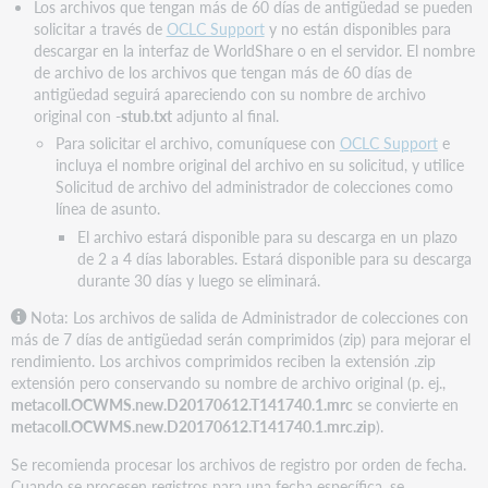
Los archivos que tengan más de 60 días de antigüedad se pueden
solicitar a través de
OCLC Support
y no están disponibles para
descargar en la interfaz de WorldShare o en el servidor. El nombre
de archivo de los archivos que tengan más de 60 días de
antigüedad seguirá apareciendo con su nombre de archivo
original con
-stub.txt
adjunto al final.
Para solicitar el archivo, comuníquese con
OCLC Support
e
incluya el nombre original del archivo en su solicitud, y utilice
Solicitud de archivo del administrador de colecciones como
línea de asunto.
El archivo estará disponible para su descarga en un plazo
de 2 a 4 días laborables. Estará disponible para su descarga
durante 30 días y luego se eliminará.
Nota: L
os archivos de salida de Administrador de colecciones con
más de 7 días de antigüedad serán comprimidos (zip) para mejorar el
rendimiento. Los archivos comprimidos reciben la extensión .zip
extensión pero conservando su nombre de archivo original (p. ej.,
metacoll.OCWMS.new.D20170612.T141740.1.mrc
se convierte en
metacoll.OCWMS.new.D20170612.T141740.1.mrc.zip
).
Se recomienda procesar los archivos de registro por orden de fecha.
Cuando se procesen registros para una fecha específica, se