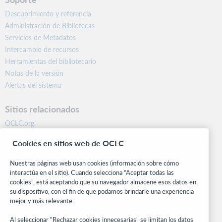
Descubrimiento y referencia
Administración de Bibliotecas
Servicios de Metadatos
Intercambio de recursos
Herramientas del bibliotecario
Notas de la versión
Alertas del sistema
Sitios relacionados
OCLC.org
BibFormats
Cookies en sitios web de OCLC
Centro comunitario
Investigación
Nuestras páginas web usan cookies (información sobre cómo
WebJunction
interactúa en el sitio). Cuando selecciona “Aceptar todas las
cookies”, está aceptando que su navegador almacene esos datos en
Red de desarrolladores
su dispositivo, con el fin de que podamos brindarle una experiencia
mejor y más relevante.
Manténgase al día
Al seleccionar "Rechazar cookies innecesarias" se limitan los datos