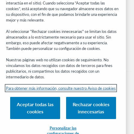
WebJunction
interactúa en el sitio). Cuando selecciona “Aceptar todas las
cookies”, está aceptando que su navegador almacene esos datos en
Red de desarrolladores
su dispositivo, con el fin de que podamos brindarle una experiencia
mejor y más relevante.
Manténgase al día
Al seleccionar "Rechazar cookies innecesarias" se limitan los datos
Obtenga las últimas novedades de los productos, estudios de
almacenados a lo estrictamente necesario para usar el sitio. Sin
investigación, eventos y mucho más – directo a su bandeja de
embargo, eso puede afectar negativamente a su experiencia.
entrada.
También puede personalizar su configuración de cookies.
Suscríbase ahora
Nuestras páginas web no utilizan cookies de seguimiento. No
vinculamos los datos recogidos con datos de terceros para fines
publicitarios, ni compartimos los datos recogidos con un
intermediario de datos.
Para obtener más información, consulte nuestro Aviso de cookies
© 2026 OCLC
Aceptar todas las
Rechazar cookies
Marcas comerciales y/o marcas de servicios nacionales e internacionales de
cookies
innecesarias
OCLC, Inc. y de sus miembros.
Aviso de cookies
Administrar mis cookies
Política de privacidad
Declaración de accesibilidad
Certificado ISO 27001
Conectarse
Personalizar las
configuraciones de