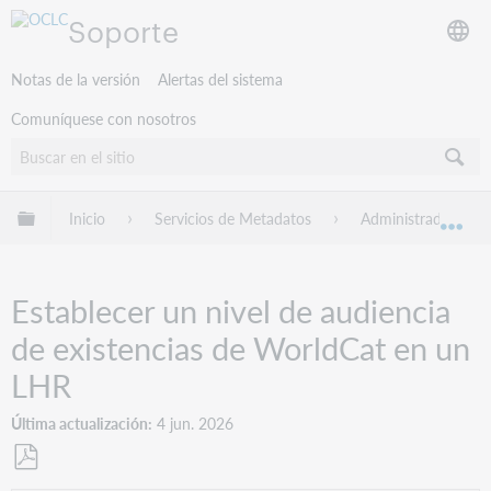
Soporte
Notas de la versión
Alertas del sistema
Comuníquese con nosotros
Expandir/contraer jerarquía global
Inicio
Servicios de Metadatos
Administrador de R
Exp
Establecer un nivel de audiencia
de existencias de WorldCat en un
LHR
Última actualización
4 jun. 2026
Guardar