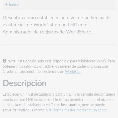
como
Índice
PDF
Descripción
Descubra cómo establecer un nivel de audiencia de
Establecer
existencias de WorldCat en un LHR en el
un
Administrador de registros de WorldShare.
nivel
de
audiencia
para
un
LHR
Nota: esta opción solo está disponible para bibliotecas WMS. Para
en
obtener más información sobre los niveles de audiencia, consulte
MARC
Niveles de audiencia de existencias de
WorldCat
.
21-
Descripción
ver
Establecer
un
Establecer un nivel de audiencia para un LHR le permite decidir quién
nivel
puede ver ese LHR específico . De forma predeterminada, el nivel de
de
audiencia está establecido en
Todos los usuarios
, pero se puede
audiencia
actualizar individualmente o
de forma masiva mediante un script
.
para
un