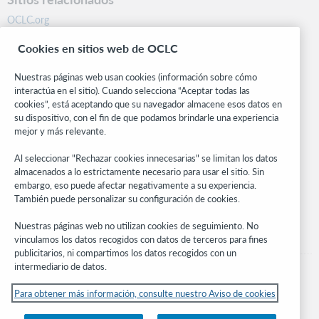
OCLC.org
BibFormats
Cookies en sitios web de OCLC
Centro comunitario
Investigación
Nuestras páginas web usan cookies (información sobre cómo
WebJunction
interactúa en el sitio). Cuando selecciona “Aceptar todas las
cookies”, está aceptando que su navegador almacene esos datos en
Red de desarrolladores
su dispositivo, con el fin de que podamos brindarle una experiencia
mejor y más relevante.
Manténgase al día
Al seleccionar "Rechazar cookies innecesarias" se limitan los datos
Obtenga las últimas novedades de los productos, estudios de
almacenados a lo estrictamente necesario para usar el sitio. Sin
investigación, eventos y mucho más – directo a su bandeja de
embargo, eso puede afectar negativamente a su experiencia.
entrada.
También puede personalizar su configuración de cookies.
Suscríbase ahora
Nuestras páginas web no utilizan cookies de seguimiento. No
vinculamos los datos recogidos con datos de terceros para fines
publicitarios, ni compartimos los datos recogidos con un
intermediario de datos.
Para obtener más información, consulte nuestro Aviso de cookies
© 2026 OCLC