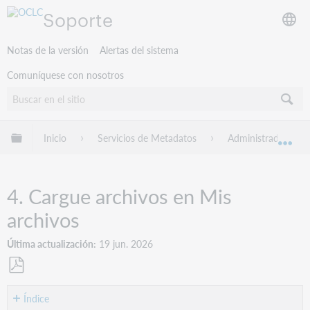
Soporte
Notas de la versión
Alertas del sistema
Comuníquese con nosotros
Expandir/contraer jerarquía global
Inicio
Servicios de Metadatos
Administrador de c
Exp
4. Cargue archivos en Mis
archivos
Última actualización
19 jun. 2026
Guardar
como
Índice