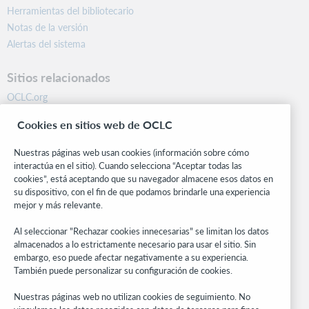
Herramientas del bibliotecario
Notas de la versión
Alertas del sistema
Sitios relacionados
OCLC.org
BibFormats
Cookies en sitios web de OCLC
Centro comunitario
Investigación
Nuestras páginas web usan cookies (información sobre cómo
WebJunction
interactúa en el sitio). Cuando selecciona “Aceptar todas las
cookies”, está aceptando que su navegador almacene esos datos en
Red de desarrolladores
su dispositivo, con el fin de que podamos brindarle una experiencia
mejor y más relevante.
Manténgase al día
Al seleccionar "Rechazar cookies innecesarias" se limitan los datos
Obtenga las últimas novedades de los productos, estudios de
almacenados a lo estrictamente necesario para usar el sitio. Sin
investigación, eventos y mucho más – directo a su bandeja de
embargo, eso puede afectar negativamente a su experiencia.
entrada.
También puede personalizar su configuración de cookies.
Suscríbase ahora
Nuestras páginas web no utilizan cookies de seguimiento. No