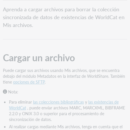
PDF
Cargar
Aprenda a cargar archivos para borrar la colección
un
sincronizada de datos de existencias de WorldCat en
archivo
Mis archivos.
Convenciones
de
nomenclatura
de
Cargar un archivo
archivos
Reglas
generales
Puede cargar sus archivos usando Mis archivos, que se encuentra
debajo del módulo Metadatos en la interfaz de WorldShare. También
Incluir
tiene
opciones de SFTP
.
No
incluir
Nota:
Buscar
Para eliminar
las colecciones bibliográficas
y
las existencias de
información
WorldCat
, puede enviar archivos MARC, MARCXML, BIBFRAME
sobre
2.2.0 y ONIX 3.0 o superior para el procesamiento de
el
sincronización de datos.
procesamiento
de
Al realizar cargas mediante Mis archivos, tenga en cuenta que el