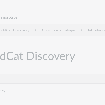
n nosotros
rldCat Discovery
Comenzar a trabajar
Introducc
ldCat Discovery
ery.