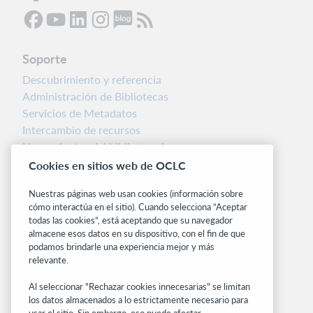
Soporte
Descubrimiento y referencia
Administración de Bibliotecas
Servicios de Metadatos
Intercambio de recursos
Herramientas del bibliotecario
Notas de la versión
Cookies en sitios web de OCLC
Alertas del sistema
Nuestras páginas web usan cookies (información sobre
cómo interactúa en el sitio). Cuando selecciona “Aceptar
Sitios relacionados
todas las cookies”, está aceptando que su navegador
OCLC.org
almacene esos datos en su dispositivo, con el fin de que
podamos brindarle una experiencia mejor y más
BibFormats
relevante.
Centro comunitario
Investigación
Al seleccionar "Rechazar cookies innecesarias" se limitan
WebJunction
los datos almacenados a lo estrictamente necesario para
usar el sitio. Sin embargo, eso puede afectar