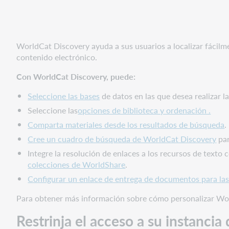
su
instancia
de
WorldCat
WorldCat Discovery ayuda a sus usuarios a localizar fácilme
Discovery
contenido electrónico.
Alerta
Con WorldCat Discovery, puede:
de
tiempo
Seleccione las bases
de datos en las que desea realizar 
de
Seleccione las
opciones de biblioteca y ordenación .
espera
Comparta materiales desde los resultados de búsqueda
de
.
sesión
Cree un cuadro de búsqueda de WorldCat Discovery
par
para
Integre la resolución de enlaces a los recursos de texto
usuarios
colecciones de WorldShare
.
que
Configurar un enlace de entrega de documentos para las
iniciaron
sesión
Para obtener más información sobre cómo personalizar Wo
Idioma
Restrinja el acceso a su instanci
de
la