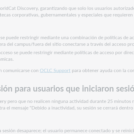
 WorldCat Discovery, garantizando que solo los usuarios autoriza
liotecas corporativas, gubernamentales y especiales que requiere
se puede restringir mediante una combinación de políticas de ac
era del campus/fuera del sitio conectarse a través del acceso pr
acceso se puede restringir mediante políticas de acceso por
direc
ámicas.
ben comunicarse con
OCLC Support
para obtener ayuda con la con
ión para usuarios que iniciaron sesi
ry pero que no realicen ninguna actividad durante 25 minutos re
a el mensaje "Debido a inactividad, su sesión se cerrará dentro 
la sesión desaparece; el usuario permanece conectado y se reinici