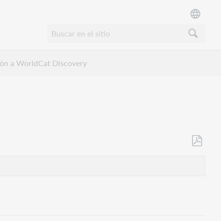
ión a WorldCat Discovery
Guardar
como
PDF