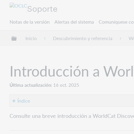
Soporte
Notas de la versión
Alertas del sistema
Comuníquese co
Expandir/contraer jerarquía global
Inicio
Descubrimiento y referencia
Wo
Introducción a Wor
Última actualización
16 oct. 2025
Índice
Restrinja
Consulte una breve introducción a WorldCat Discov
el
acceso
a