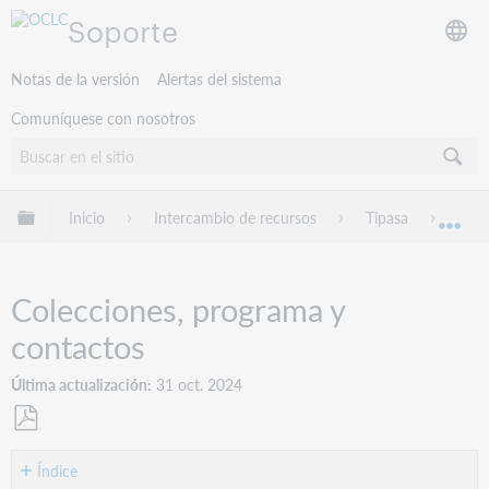
Soporte
Notas de la versión
Alertas del sistema
Comuníquese con nosotros
Expandir/contraer jerarquía global
Inicio
Intercambio de recursos
Tipasa
Guía
Exp
Colecciones, programa y
contactos
Última actualización
31 oct. 2024
Guardar
como
Índice