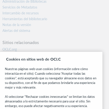
Administración de Bibliotecas
Servicios de Metadatos
Intercambio de recursos
Herramientas del bibliotecario
Notas de la versión
Alertas del sistema
Sitios relacionados
OCLC.org
BibFormats
Cookies en sitios web de OCLC
Centro comunitario
Investigación
Nuestras páginas web usan cookies (información sobre cómo
WebJunction
interactúa en el sitio). Cuando selecciona “Aceptar todas las
cookies”, está aceptando que su navegador almacene esos datos en
Red de desarrolladores
su dispositivo, con el fin de que podamos brindarle una experiencia
mejor y más relevante.
Manténgase al día
Al seleccionar "Rechazar cookies innecesarias" se limitan los datos
Obtenga las últimas novedades de los productos, estudios de
almacenados a lo estrictamente necesario para usar el sitio. Sin
investigación, eventos y mucho más – directo a su bandeja de
embargo, eso puede afectar negativamente a su experiencia.
entrada.