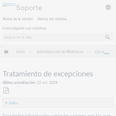
Soporte
Notas de la versión
Alertas del sistema
Comuníquese con nosotros
Expandir/contraer jerarquía global
Inicio
Administración de Bibliotecas
Circulación 
Exp
Tratamiento de excepciones
Última actualización
22 oct. 2024
Guardar
como
Índice
PDF
Errores
Encuentre información sobre las razones por las que