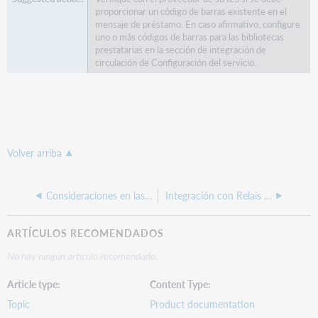
proporcionar un código de barras existente en el
mensaje de préstamo. En caso afirmativo, configure
uno o más códigos de barras para las bibliotecas
prestatarias en la sección de integración de
circulación de Configuración del servicio.
Volver arriba
Consideraciones en las políticas
Integración con Relais D2D
ARTÍCULOS RECOMENDADOS
No hay ningún artículo recomendado.
Article type
Content Type
Topic
Product documentation