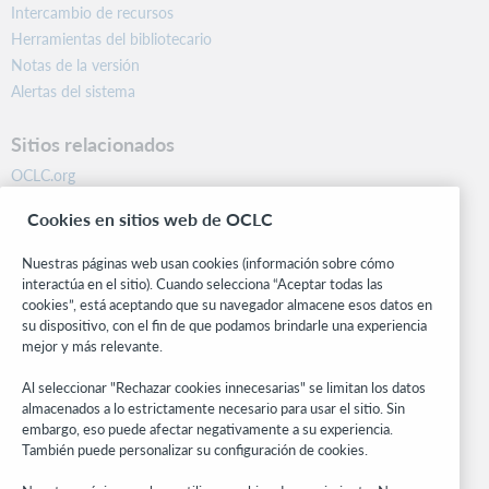
Intercambio de recursos
Herramientas del bibliotecario
Notas de la versión
Alertas del sistema
Sitios relacionados
OCLC.org
BibFormats
Cookies en sitios web de OCLC
Centro comunitario
Investigación
Nuestras páginas web usan cookies (información sobre cómo
WebJunction
interactúa en el sitio). Cuando selecciona “Aceptar todas las
cookies”, está aceptando que su navegador almacene esos datos en
Red de desarrolladores
su dispositivo, con el fin de que podamos brindarle una experiencia
mejor y más relevante.
Manténgase al día
Al seleccionar "Rechazar cookies innecesarias" se limitan los datos
Obtenga las últimas novedades de los productos, estudios de
almacenados a lo estrictamente necesario para usar el sitio. Sin
investigación, eventos y mucho más – directo a su bandeja de
embargo, eso puede afectar negativamente a su experiencia.
entrada.
También puede personalizar su configuración de cookies.
Suscríbase ahora