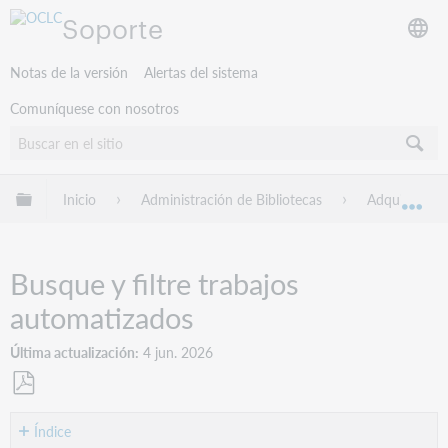
Soporte
Notas de la versión
Alertas del sistema
Comuníquese con nosotros
Expandir/contraer jerarquía global
Inicio
Administración de Bibliotecas
Adquisicione
Exp
Busque y filtre trabajos
automatizados
Última actualización
4 jun. 2026
Guardar
como
Índice