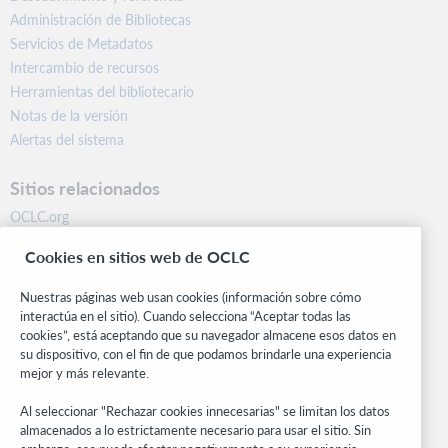
Administración de Bibliotecas
Servicios de Metadatos
Intercambio de recursos
Herramientas del bibliotecario
Notas de la versión
Alertas del sistema
Sitios relacionados
OCLC.org
BibFormats
Cookies en sitios web de OCLC
Centro comunitario
Investigación
Nuestras páginas web usan cookies (información sobre cómo
WebJunction
interactúa en el sitio). Cuando selecciona “Aceptar todas las
cookies”, está aceptando que su navegador almacene esos datos en
Red de desarrolladores
su dispositivo, con el fin de que podamos brindarle una experiencia
mejor y más relevante.
Manténgase al día
Al seleccionar "Rechazar cookies innecesarias" se limitan los datos
Obtenga las últimas novedades de los productos, estudios de
almacenados a lo estrictamente necesario para usar el sitio. Sin
investigación, eventos y mucho más – directo a su bandeja de