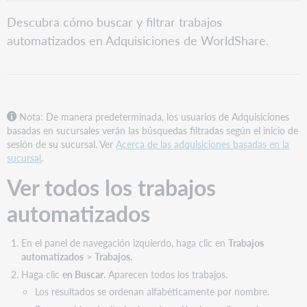
PDF
Ver
Descubra cómo buscar y filtrar trabajos
todos
automatizados en Adquisiciones de WorldShare.
los
trabajos
automatizados
Filtrar
trabajos
automatizados
Nota: De manera predeterminada, los usuarios de Adquisiciones
basadas en sucursales verán las búsquedas filtradas según el inicio de
Configurar
sesión de su sucursal. Ver
Acerca de las adquisiciones basadas en la
filtros
sucursal
.
Buscar
Ver todos los trabajos
trabajos
automatizados
automatizados
Configurar
columnas
En el panel de navegación izquierdo, haga clic en
Trabajos
automatizados
>
Trabajos
.
Haga clic
en Buscar
. Aparecen todos los trabajos.
Los resultados se ordenan alfabéticamente por nombre.