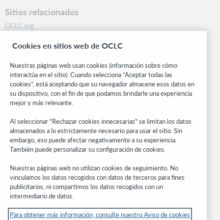
Sitios relacionados
OCLC.org
BibFormats
Cookies en sitios web de OCLC
Centro comunitario
Investigación
Nuestras páginas web usan cookies (información sobre cómo
WebJunction
interactúa en el sitio). Cuando selecciona “Aceptar todas las
cookies”, está aceptando que su navegador almacene esos datos en
Red de desarrolladores
su dispositivo, con el fin de que podamos brindarle una experiencia
mejor y más relevante.
Manténgase al día
Al seleccionar "Rechazar cookies innecesarias" se limitan los datos
Obtenga las últimas novedades de los productos, estudios de
almacenados a lo estrictamente necesario para usar el sitio. Sin
investigación, eventos y mucho más – directo a su bandeja de
embargo, eso puede afectar negativamente a su experiencia.
entrada.
También puede personalizar su configuración de cookies.
Suscríbase ahora
Nuestras páginas web no utilizan cookies de seguimiento. No
vinculamos los datos recogidos con datos de terceros para fines
publicitarios, ni compartimos los datos recogidos con un
intermediario de datos.
Para obtener más información, consulte nuestro Aviso de cookies