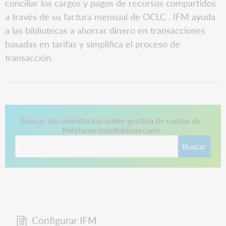
conciliar los cargos y pagos de recursos compartidos
a través de su factura mensual de OCLC . IFM ayuda
a las bibliotecas a ahorrar dinero en transacciones
basadas en tarifas y simplifica el proceso de
transacción.
Este enlace se abre en una pestaña nueva.
Buscar documentación sobre gestión de cuotas de
Préstamo interbibliotecario
Buscar
Configurar IFM