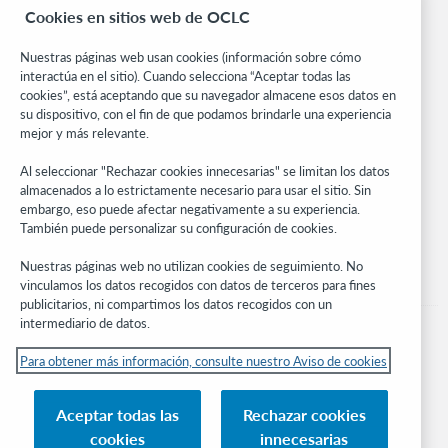
BibFormats
Cookies en sitios web de OCLC
Centro comunitario
Investigación
Nuestras páginas web usan cookies (información sobre cómo
WebJunction
interactúa en el sitio). Cuando selecciona “Aceptar todas las
cookies”, está aceptando que su navegador almacene esos datos en
Red de desarrolladores
su dispositivo, con el fin de que podamos brindarle una experiencia
mejor y más relevante.
Manténgase al día
Al seleccionar "Rechazar cookies innecesarias" se limitan los datos
Obtenga las últimas novedades de los productos, estudios de
almacenados a lo estrictamente necesario para usar el sitio. Sin
investigación, eventos y mucho más – directo a su bandeja de
embargo, eso puede afectar negativamente a su experiencia.
entrada.
También puede personalizar su configuración de cookies.
Suscríbase ahora
Nuestras páginas web no utilizan cookies de seguimiento. No
vinculamos los datos recogidos con datos de terceros para fines
publicitarios, ni compartimos los datos recogidos con un
intermediario de datos.
Para obtener más información, consulte nuestro Aviso de cookies
© 2026 OCLC
Aceptar todas las
Rechazar cookies
Marcas comerciales y/o marcas de servicios nacionales e internacionales de
cookies
innecesarias
OCLC, Inc. y de sus miembros.