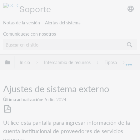
Soporte
Notas de la versión
Alertas del sistema
Comuníquese con nosotros
Expandir/contraer jerarquía global
Inicio
Intercambio de recursos
Tipasa
Conf
Exp
Ajustes de sistema externo
Última actualización
5 dic. 2024
Guardar
Utilice esta pantalla para ingresar información de la
como
cuenta institucional de proveedores de servicios
PDF
externos.