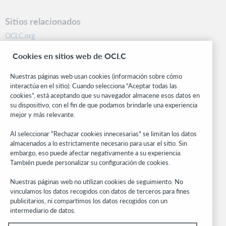
Sitios relacionados
OCLC.org
BibFormats
Cookies en sitios web de OCLC
Centro comunitario
Investigación
Nuestras páginas web usan cookies (información sobre cómo
WebJunction
interactúa en el sitio). Cuando selecciona “Aceptar todas las
cookies”, está aceptando que su navegador almacene esos datos en
Red de desarrolladores
su dispositivo, con el fin de que podamos brindarle una experiencia
mejor y más relevante.
Manténgase al día
Al seleccionar "Rechazar cookies innecesarias" se limitan los datos
Obtenga las últimas novedades de los productos, estudios de
almacenados a lo estrictamente necesario para usar el sitio. Sin
investigación, eventos y mucho más – directo a su bandeja de
embargo, eso puede afectar negativamente a su experiencia.
entrada.
También puede personalizar su configuración de cookies.
Suscríbase ahora
Nuestras páginas web no utilizan cookies de seguimiento. No
vinculamos los datos recogidos con datos de terceros para fines
publicitarios, ni compartimos los datos recogidos con un
intermediario de datos.