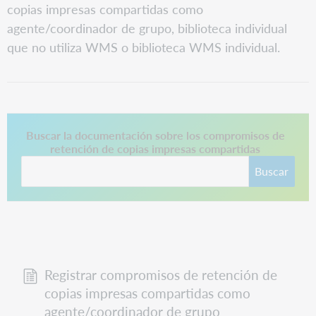
copias impresas compartidas como
agente/coordinador de grupo, biblioteca individual
que no utiliza WMS o biblioteca WMS individual.
Este enlace se abre en una pestaña nueva.
Buscar la documentación sobre los compromisos de
retención de copias impresas compartidas
Buscar
Registrar compromisos de retención de
copias impresas compartidas como
agente/coordinador de grupo