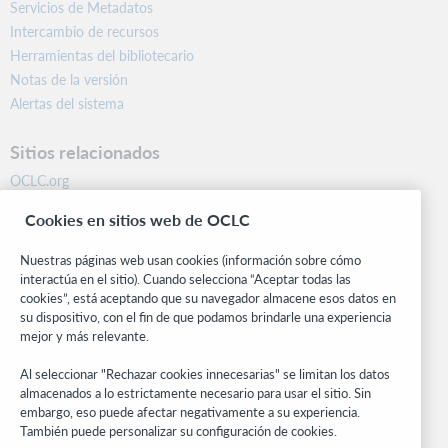
Servicios de Metadatos
Intercambio de recursos
Herramientas del bibliotecario
Notas de la versión
Alertas del sistema
Sitios relacionados
OCLC.org
BibFormats
Cookies en sitios web de OCLC
Centro comunitario
Investigación
Nuestras páginas web usan cookies (información sobre cómo
WebJunction
interactúa en el sitio). Cuando selecciona “Aceptar todas las
cookies”, está aceptando que su navegador almacene esos datos en
Red de desarrolladores
su dispositivo, con el fin de que podamos brindarle una experiencia
mejor y más relevante.
Manténgase al día
Al seleccionar "Rechazar cookies innecesarias" se limitan los datos
Obtenga las últimas novedades de los productos, estudios de
almacenados a lo estrictamente necesario para usar el sitio. Sin
investigación, eventos y mucho más – directo a su bandeja de
embargo, eso puede afectar negativamente a su experiencia.
entrada.
También puede personalizar su configuración de cookies.