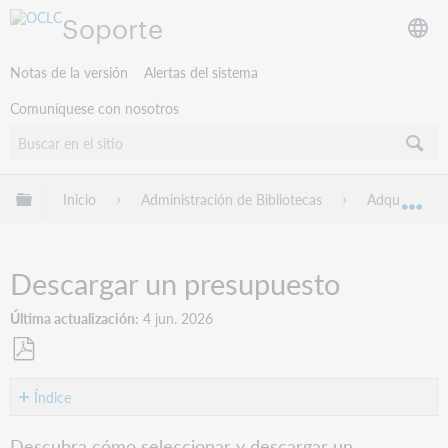
Soporte
Notas de la versión
Alertas del sistema
Comuníquese con nosotros
Expandir/contraer jerarquía global
Inicio
Administración de Bibliotecas
Adquisicione
Exp
Descargar un presupuesto
Última actualización
4 jun. 2026
Guardar
como
Índice
PDF
Seleccionar
Descubra cómo seleccionar y descargar un