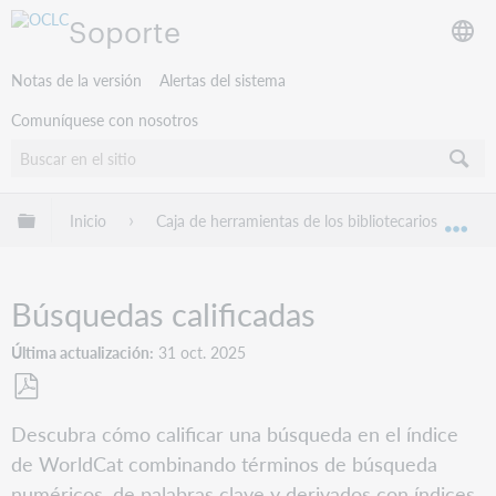
Soporte
Notas de la versión
Alertas del sistema
Comuníquese con nosotros
Expandir/contraer jerarquía global
Inicio
Caja de herramientas de los bibliotecarios
B
Exp
Búsquedas calificadas
Última actualización
31 oct. 2025
Guardar
Descubra cómo calificar una búsqueda en el índice
como
de WorldCat combinando términos de búsqueda
PDF
numéricos, de palabras clave y derivados con índices