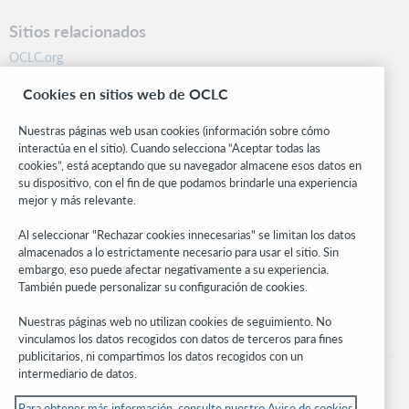
Sitios relacionados
OCLC.org
BibFormats
Cookies en sitios web de OCLC
Centro comunitario
Investigación
Nuestras páginas web usan cookies (información sobre cómo
WebJunction
interactúa en el sitio). Cuando selecciona “Aceptar todas las
cookies”, está aceptando que su navegador almacene esos datos en
Red de desarrolladores
su dispositivo, con el fin de que podamos brindarle una experiencia
mejor y más relevante.
Manténgase al día
Al seleccionar "Rechazar cookies innecesarias" se limitan los datos
Obtenga las últimas novedades de los productos, estudios de
almacenados a lo estrictamente necesario para usar el sitio. Sin
investigación, eventos y mucho más – directo a su bandeja de
embargo, eso puede afectar negativamente a su experiencia.
entrada.
También puede personalizar su configuración de cookies.
Suscríbase ahora
Nuestras páginas web no utilizan cookies de seguimiento. No
vinculamos los datos recogidos con datos de terceros para fines
publicitarios, ni compartimos los datos recogidos con un
intermediario de datos.
Para obtener más información, consulte nuestro Aviso de cookies