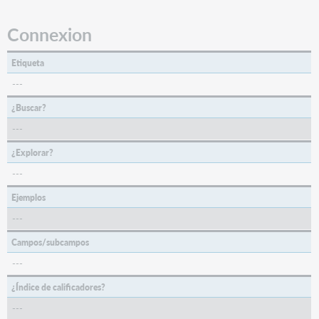
Connexion
Etiqueta
---
¿Buscar?
---
¿Explorar?
---
Ejemplos
---
Campos/subcampos
---
¿Índice de calificadores?
---