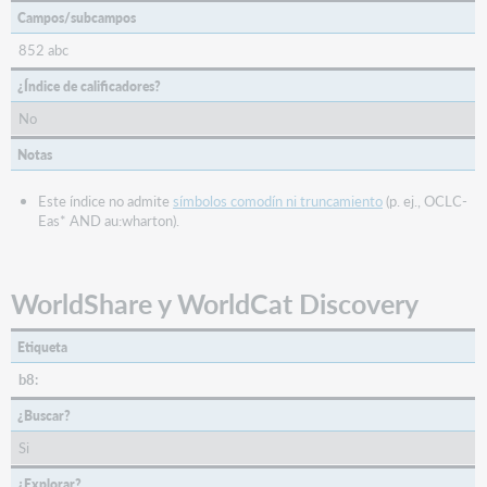
Campos/subcampos
852 abc
¿Índice de calificadores?
No
Notas
Este índice no admite
símbolos comodín ni truncamiento
(p. ej., OCLC-
Eas* AND au:wharton).
WorldShare y WorldCat Discovery
Etiqueta
b8:
¿Buscar?
Si
¿Explorar?