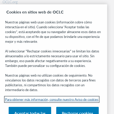
OCLC.org
BibFormats
Cookies en sitios web de OCLC
Centro comunitario
Investigación
Nuestras páginas web usan cookies (información sobre cómo
WebJunction
interactúa en el sitio). Cuando selecciona “Aceptar todas las
cookies”, está aceptando que su navegador almacene esos datos en
Red de desarrolladores
su dispositivo, con el fin de que podamos brindarle una experiencia
mejor y más relevante.
Manténgase al día
Al seleccionar "Rechazar cookies innecesarias" se limitan los datos
Obtenga las últimas novedades de los productos, estudios de
almacenados a lo estrictamente necesario para usar el sitio. Sin
investigación, eventos y mucho más – directo a su bandeja de
embargo, eso puede afectar negativamente a su experiencia.
entrada.
También puede personalizar su configuración de cookies.
Suscríbase ahora
Nuestras páginas web no utilizan cookies de seguimiento. No
vinculamos los datos recogidos con datos de terceros para fines
publicitarios, ni compartimos los datos recogidos con un
intermediario de datos.
Para obtener más información, consulte nuestro Aviso de cookies
© 2026 OCLC
Aceptar todas las
Rechazar cookies