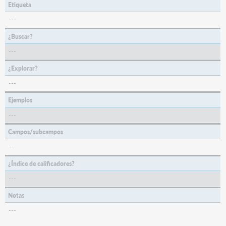
Etiqueta
---
¿Buscar?
---
¿Explorar?
---
Ejemplos
---
Campos/subcampos
---
¿Índice de calificadores?
---
Notas
---