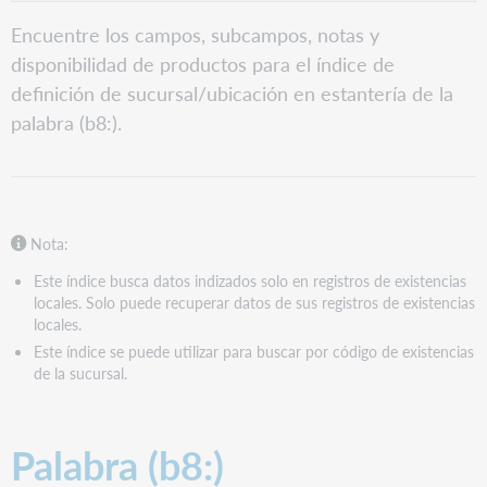
PDF
Palabra
Encuentre los campos, subcampos, notas y
(b8:)
disponibilidad de productos para el índice de
Connexion
definición de sucursal/ubicación en estantería de la
FirstSearch
palabra (b8:).
y
Collection
Manager
consultan
colecciones
WorldShare
Nota:
y
Este índice busca datos indizados solo en registros de existencias
WorldCat
locales. Solo puede recuperar datos de sus registros de existencias
Discovery
locales.
WorldCat.org
Este índice se puede utilizar para buscar por código de existencias
de la sucursal.
Palabra (b8:)