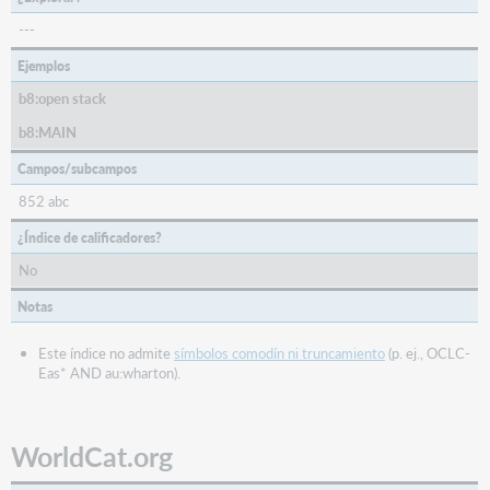
---
Ejemplos
b8:open stack
b8:MAIN
Campos/subcampos
852 abc
¿Índice de calificadores?
No
Notas
Este índice no admite
símbolos comodín ni truncamiento
(p. ej., OCLC-
Eas* AND au:wharton).
WorldCat.org