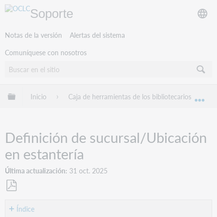
Soporte
Notas de la versión
Alertas del sistema
Comuníquese con nosotros
Expandir/contraer jerarquía global
Inicio
Caja de herramientas de los bibliotecarios
B
Exp
Definición de sucursal/Ubicación
en estantería
Última actualización
31 oct. 2025
Guardar
como
Índice