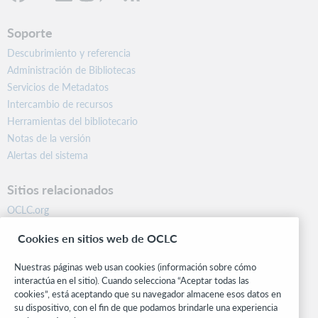
Soporte
Descubrimiento y referencia
Administración de Bibliotecas
Servicios de Metadatos
Intercambio de recursos
Herramientas del bibliotecario
Notas de la versión
Alertas del sistema
Sitios relacionados
OCLC.org
BibFormats
Cookies en sitios web de OCLC
Centro comunitario
Investigación
Nuestras páginas web usan cookies (información sobre cómo
WebJunction
interactúa en el sitio). Cuando selecciona “Aceptar todas las
cookies”, está aceptando que su navegador almacene esos datos en
Red de desarrolladores
su dispositivo, con el fin de que podamos brindarle una experiencia