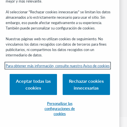
mejor y más relevante.
Manténgase al día
Al seleccionar "Rechazar cookies innecesarias" se limitan los datos
Obtenga las últimas novedades de los productos, estudios de
almacenados a lo estrictamente necesario para usar el sitio. Sin
investigación, eventos y mucho más – directo a su bandeja de
embargo, eso puede afectar negativamente a su experiencia.
entrada.
También puede personalizar su configuración de cookies.
Suscríbase ahora
Nuestras páginas web no utilizan cookies de seguimiento. No
vinculamos los datos recogidos con datos de terceros para fines
publicitarios, ni compartimos los datos recogidos con un
intermediario de datos.
Para obtener más información, consulte nuestro Aviso de cookies
© 2026 OCLC
Aceptar todas las
Rechazar cookies
Marcas comerciales y/o marcas de servicios nacionales e internacionales de
cookies
innecesarias
OCLC, Inc. y de sus miembros.
Aviso de cookies
Administrar mis cookies
Política de privacidad
Declaración de accesibilidad
Certificado ISO 27001
Conectarse
Personalizar las
configuraciones de
cookies