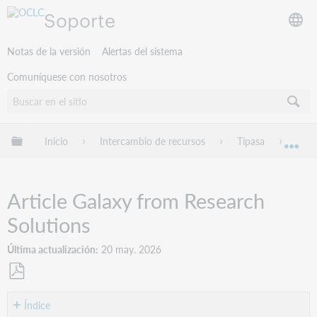
Soporte
Notas de la versión
Alertas del sistema
Comuníquese con nosotros
Expandir/contraer jerarquía global
Inicio
Intercambio de recursos
Tipasa
Prov
Exp
Article Galaxy from Research
Solutions
Última actualización
20 may. 2026
Guardar
como
Índice