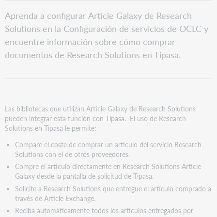
PDF
Ajustes
Aprenda a configurar Article Galaxy de Research
de
Solutions en la Configuración de servicios de OCLC y
Configuración
del
encuentre información sobre cómo comprar
servicio
documentos de Research Solutions en Tipasa.
de
OCLC
Documentos
de
compra
Las bibliotecas que utilizan Article Galaxy de Research Solutions
de
pueden integrar esta función con Tipasa. El uso de Research
Research
Solutions en Tipasa le permite:
Solutions
Revisar
Compare el coste de comprar un artículo del servicio Research
solicitudes
Solutions con el de otros proveedores.
por
Compre el artículo directamente en Research Solutions Article
pedido
Galaxy desde la pantalla de solicitud de Tipasa.
Material
Solicite a Research Solutions que entregue el artículo comprado a
entregado
través de Article Exchange.
desde
Reciba automáticamente todos los artículos entregados por
Research