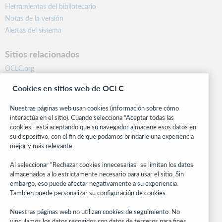
Herramientas del bibliotecario
Notas de la versión
Alertas del sistema
Sitios relacionados
OCLC.org
BibFormats
Cookies en sitios web de OCLC
Centro comunitario
Investigación
Nuestras páginas web usan cookies (información sobre cómo
WebJunction
interactúa en el sitio). Cuando selecciona “Aceptar todas las
cookies”, está aceptando que su navegador almacene esos datos en
Red de desarrolladores
su dispositivo, con el fin de que podamos brindarle una experiencia
mejor y más relevante.
Manténgase al día
Al seleccionar "Rechazar cookies innecesarias" se limitan los datos
Obtenga las últimas novedades de los productos, estudios de
almacenados a lo estrictamente necesario para usar el sitio. Sin
investigación, eventos y mucho más – directo a su bandeja de
embargo, eso puede afectar negativamente a su experiencia.
entrada.
También puede personalizar su configuración de cookies.
Suscríbase ahora
Nuestras páginas web no utilizan cookies de seguimiento. No
vinculamos los datos recogidos con datos de terceros para fines