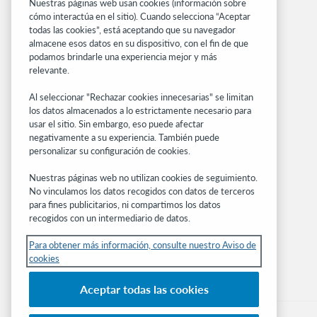
Nuestras páginas web usan cookies (información sobre
cómo interactúa en el sitio). Cuando selecciona “Aceptar
Sitios relacionados
todas las cookies”, está aceptando que su navegador
OCLC.org
almacene esos datos en su dispositivo, con el fin de que
podamos brindarle una experiencia mejor y más
BibFormats
relevante.
Centro comunitario
Investigación
Al seleccionar "Rechazar cookies innecesarias" se limitan
WebJunction
los datos almacenados a lo estrictamente necesario para
usar el sitio. Sin embargo, eso puede afectar
Red de desarrolladores
negativamente a su experiencia. También puede
personalizar su configuración de cookies.
Manténgase al día
Nuestras páginas web no utilizan cookies de seguimiento.
Obtenga las últimas novedades de los
No vinculamos los datos recogidos con datos de terceros
productos, estudios de investigación, eventos
para fines publicitarios, ni compartimos los datos
y mucho más – directo a su bandeja de
recogidos con un intermediario de datos.
entrada.
Para obtener más información, consulte nuestro Aviso de
cookies
Suscríbase ahora
Aceptar todas las cookies