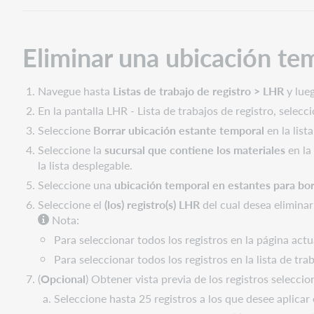
en
estantes
Eliminar una ubicación te
Borrar
una
ubicación
Navegue hasta
Listas de trabajo de registro > LHR
y lueg
temporal
en
En la pantalla LHR - Lista de trabajos de registro, selec
estantes
Seleccione
Borrar ubicación estante temporal
en la list
si
Seleccione la
sucursal que contiene los materiales
en la
el
la lista desplegable.
LHR
Seleccione una
ubicación temporal en estantes para bor
tiene
un
Seleccione el
(los) registro(s) LHR
del cual desea elimina
código
Nota:
de
Para seleccionar todos los registros en la página actu
barras
Para seleccionar todos los registros en la lista de tra
coincidente
(
Opcional
) Obtener vista previa de los registros selecci
Buscar
un
Seleccione hasta 25 registros a los que desee aplicar 
registro