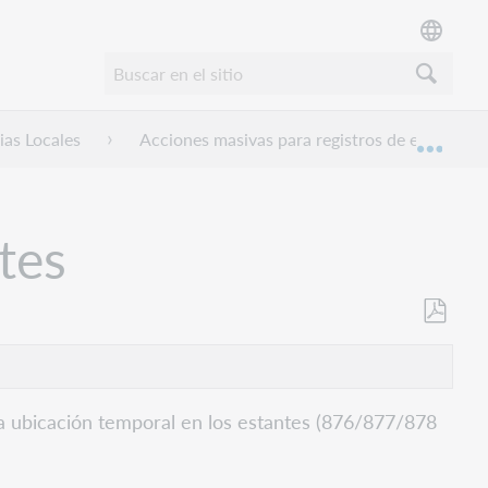
ias Locales
Acciones masivas para registros de existencia
Expan
tes
Guardar
como
PDF
a ubicación temporal en los estantes (876/877/878