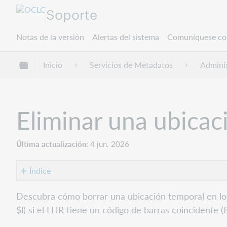
Soporte
Notas de la versión
Alertas del sistema
Comuníquese co
Expandir/contraer jerarquía global
Inicio
Servicios de Metadatos
Adminis
Eliminar una ubicac
Última actualización
4 jun. 2026
Índice
Eliminar
Descubra cómo borrar una ubicación temporal en lo
una
$l) si el LHR tiene un código de barras coincidente 
ubicación
temporal