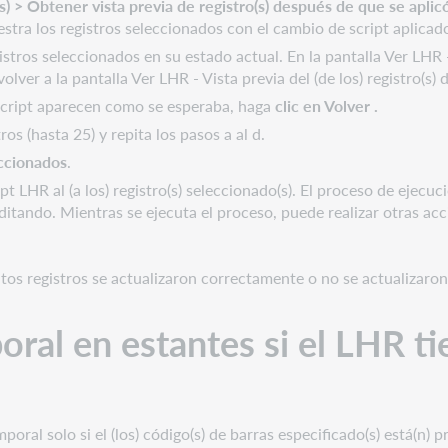
s) > Obtener vista previa de registro(s) después de que se aplicó
uestra los registros seleccionados con el cambio de script aplicado
istros seleccionados en su estado actual. En la pantalla Ver LHR -
olver a la pantalla Ver LHR - Vista previa del (de los) registro(s)
script aparecen como se esperaba, haga
clic en Volver
.
os (hasta 25) y repita los pasos a al d.
eccionados
.
pt LHR al (a los) registro(s) seleccionado(s). El proceso de ejecu
ditando. Mientras se ejecuta el proceso, puede realizar otras ac
os registros se actualizaron correctamente o no se actualizaron
ral en estantes si el LHR ti
poral solo si el (los) código(s) de barras especificado(s) está(n)