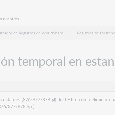
n nosotros
trador de Registros de WorldShare
Registros de Existenc
ión temporal en estan
s estantes (876/877/878 $l) del LHR o cómo eliminar un
(876/877/878 $p ).