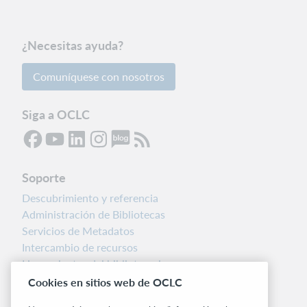
¿Necesitas ayuda?
Comuníquese con nosotros
Siga a OCLC
Soporte
Descubrimiento y referencia
Administración de Bibliotecas
Servicios de Metadatos
Intercambio de recursos
Herramientas del bibliotecario
Notas de la versión
Cookies en sitios web de OCLC
Alertas del sistema