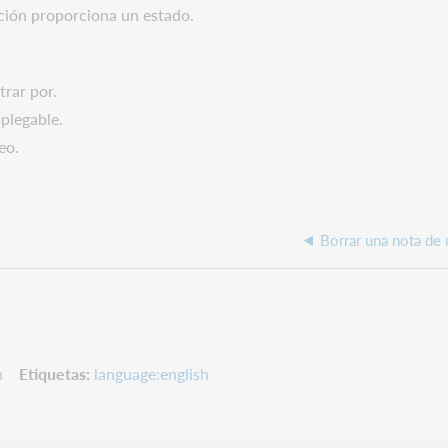
ación proporciona un estado.
trar por.
splegable.
eo.
Borrar una nota de
n
Etiquetas
language:english