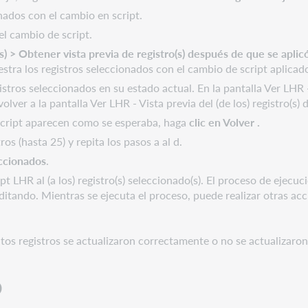
onados con el cambio en script.
el cambio de script.
s) > Obtener vista previa de registro(s) después de que se aplicó
uestra los registros seleccionados con el cambio de script aplicado
istros seleccionados en su estado actual. En la pantalla Ver LHR -
olver a la pantalla Ver LHR - Vista previa del (de los) registro(s)
script aparecen como se esperaba, haga
clic en Volver
.
os (hasta 25) y repita los pasos a al d.
eccionados
.
pt LHR al (a los) registro(s) seleccionado(s). El proceso de ejecu
ditando. Mientras se ejecuta el proceso, puede realizar otras ac
os registros se actualizaron correctamente o no se actualizaron
o