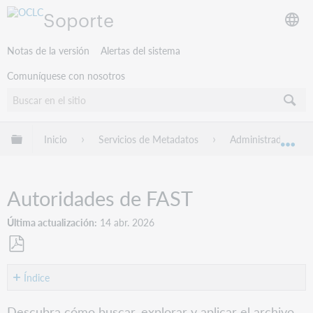
Soporte
Notas de la versión
Alertas del sistema
Comuníquese con nosotros
Expandir/contraer jerarquía global
Inicio
Servicios de Metadatos
Administrador de R
Exp
Autoridades de FAST
Última actualización
14 abr. 2026
Guardar
como
Índice
PDF
Registros
Descubra cómo buscar, explorar y aplicar el archivo