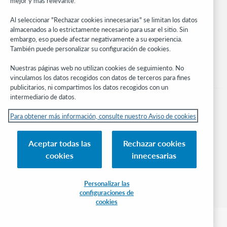
mejor y más relevante.
Manténgase al día
Al seleccionar "Rechazar cookies innecesarias" se limitan los datos
Obtenga las últimas novedades de los productos, estudios de
almacenados a lo estrictamente necesario para usar el sitio. Sin
investigación, eventos y mucho más – directo a su bandeja de
embargo, eso puede afectar negativamente a su experiencia.
entrada.
También puede personalizar su configuración de cookies.
Suscríbase ahora
Nuestras páginas web no utilizan cookies de seguimiento. No
vinculamos los datos recogidos con datos de terceros para fines
publicitarios, ni compartimos los datos recogidos con un
intermediario de datos.
Para obtener más información, consulte nuestro Aviso de cookies
© 2026 OCLC
Aceptar todas las
Rechazar cookies
Marcas comerciales y/o marcas de servicios nacionales e internacionales de
cookies
innecesarias
OCLC, Inc. y de sus miembros.
Aviso de cookies
Administrar mis cookies
Política de privacidad
Declaración de accesibilidad
Certificado ISO 27001
Conectarse
Personalizar las
configuraciones de
cookies