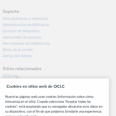
Soporte
Descubrimiento y referencia
Administración de Bibliotecas
Servicios de Metadatos
Intercambio de recursos
Herramientas del bibliotecario
Notas de la versión
Alertas del sistema
Sitios relacionados
OCLC.org
BibFormats
Cookies en sitios web de OCLC
Centro comunitario
Investigación
Nuestras páginas web usan cookies (información sobre cómo
WebJunction
interactúa en el sitio). Cuando selecciona “Aceptar todas las
cookies”, está aceptando que su navegador almacene esos datos en
Red de desarrolladores
su dispositivo, con el fin de que podamos brindarle una experiencia