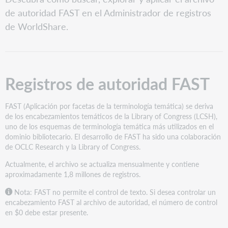
de
de autoridad FAST en el Administrador de registros
autoridad
FAST
de WorldShare.
Tipos
de
encabezamientos
Buscar
Registros de autoridad FAST
o
navegar
por
FAST (Aplicación por facetas de la terminología temática) se deriva
un
de los encabezamientos temáticos de la Library of Congress (LCSH),
registro
uno de los esquemas de terminología temática más utilizados en el
de
dominio bibliotecario. El desarrollo de FAST ha sido una colaboración
autoridad
de OCLC Research y la Library of Congress.
de
FAST
Actualmente, el archivo se actualiza mensualmente y contiene
aproximadamente 1,8 millones de registros.
Aplicar
información
Nota: FAST no permite el control de texto. Si desea controlar un
de
encabezamiento FAST al archivo de autoridad, el número de control
encabezamiento
en $0 debe estar presente.
de
autoridad