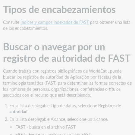
de
Tipos de encabezamientos
FAST
a
Consulte
Índices y campos indexados de FAST
para obtener una lista
un
de los encabezamientos.
registro
bibliográfico
Buscar o navegar por un
Copie
información
registro de autoridad de FAST
de
encabezamiento
de
Cuando trabaja con registros bibliográficos de WorldCat , puede
autoridad
buscar los registros de autoridad de Aplicación por facetas de la
de
terminología temática (FAST) para determinar las formas correctas de
un
los nombres de personas, organizaciones, conferencias o títulos
archivo
asociados con el recurso que está describiendo.
de
autoridad
En la lista desplegable Tipo de datos, seleccione
Registros de
Ingresar
autoridad
.
manualmente
En la lista desplegable Alcance, seleccione un alcance.
un
FAST
- busca en el archivo FAST
solo
FAST - Explorar
: explora el archivo FAST.