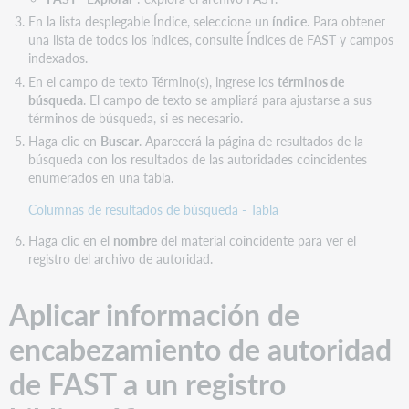
encabezamiento
de
En la lista desplegable Índice, seleccione un
índice
. Para obtener
autoridad
una lista de todos los índices, consulte Índices de FAST y campos
indexados.
Ingresar
manualmente
En el campo de texto Término(s), ingrese los
términos de
encabezamientos
búsqueda
. El campo de texto se ampliará para ajustarse a sus
de
términos de búsqueda, si es necesario.
autoridad
Haga clic en
Buscar
. Aparecerá la página de resultados de la
múltiple
búsqueda con los resultados de las autoridades coincidentes
enumerados en una tabla.
Campos
controlables
Columnas de resultados de búsqueda - Tabla
Haga clic en el
nombre
del material coincidente para ver el
registro del archivo de autoridad.
Aplicar información de
encabezamiento de autoridad
de FAST a un registro