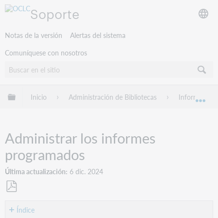
Soporte
Notas de la versión
Alertas del sistema
Comuníquese con nosotros
Expandir/contraer jerarquía global
Inicio
Administración de Bibliotecas
Informes de
Exp
Administrar los informes
programados
Última actualización
6 dic. 2024
Guardar
como
Índice