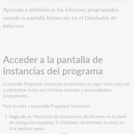
PDF
Acceder
Aprenda a administrar los informes programados
a
usando la pantalla Instancias en el Diseñador de
la
pantalla
informes.
de
instancias
del
programa
Acceder a la pantalla de
1.
Panel
instancias del programa
de
filtros
Filtros
La pantalla Programar instancias proporciona un lugar único para ver
de
y administrar todos sus informes estándar y personalizados
informes
programados.
programados
Para acceder a la pantalla Programar instancias:
disponibles
2.
Haga clic
en Plataforma de lanzamiento de informes en el panel
Trabajar
de navegación izquierdo. El Diseñador de informes se abrirá en
con
una pestaña nueva.
informes