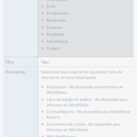
del
Error
informe
En ejecución
programado
Recurrente
En pausa
Pendiente
Advertencia
Caducó
Tipo
Seleccione uno o más de los siguientes tipos de
informe en el menú desplegable.
Publicación - No disponible para Informes de
WorldShare
Libro de trabajo de análisis - No disponible para
Informes de WorldShare
Crystal Reports - No disponible para WorldShare
Reports
Documento de Lumira - No disponible para
Informes de WorldShare
Web Intelligence