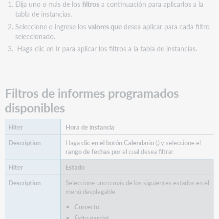
instancias
Elija uno o más de los
filtros
a continuación para aplicarlos a la
de
tabla de instancias.
informes
Seleccione o ingrese los
valores que
desea aplicar para cada filtro
programados
seleccionado.
Eliminar
Haga clic en Ir para aplicar los filtros a la tabla de instancias.
una
única
instancia
de
Filtros de informes programados
informe
programado
disponibles
Eliminar
varias
Hora de instancia
instancias
Haga
clic en el botón Calendario
(
) y seleccione el
del
rango de fechas por
el cual desea filtrar.
informe
programado
Estado
Reprogramar
Seleccione uno o más de los siguientes estados en el
informes
menú desplegable.
programados
Correcto
Ver
detalles
Éxito parcial