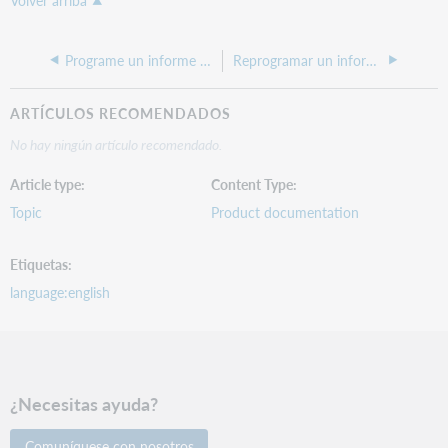
Volver arriba
Programe un informe personalizado o estándar
Reprogramar un informe personalizado o estándar
ARTÍCULOS RECOMENDADOS
No hay ningún artículo recomendado.
Article type
Content Type
Topic
Product documentation
Etiquetas
language:english
¿Necesitas ayuda?
Comuníquese con nosotros