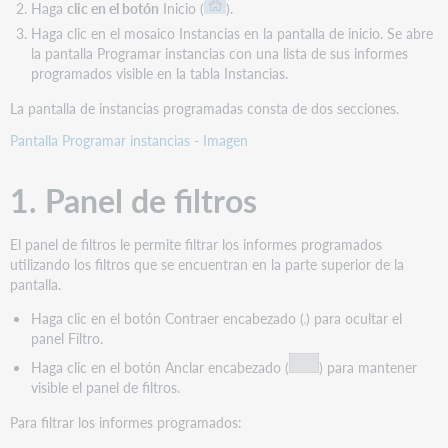
Haga
clic en el botón
Inicio (
).
programados
Haga clic en el mosaico Instancias en la pantalla de inicio. Se abre
Actualizar
la pantalla Programar instancias con una lista de sus informes
informes
programados visible en la tabla Instancias.
programados
Exportar
La pantalla de instancias programadas consta de dos secciones.
informes
Pantalla Programar instancias - Imagen
programados
Ejecutar
1. Panel de filtros
informes
programados
Ejecutar
El panel de filtros le permite filtrar los informes programados
un
utilizando los filtros que se encuentran en la parte superior de la
solo
pantalla.
informe
Haga clic en el botón Contraer encabezado (
) para ocultar el
programado
panel Filtro.
Ejecutar
varios
Haga clic en el botón Anclar encabezado (
) para mantener
informes
visible el panel de filtros.
programados
Para filtrar los informes programados:
Eliminar