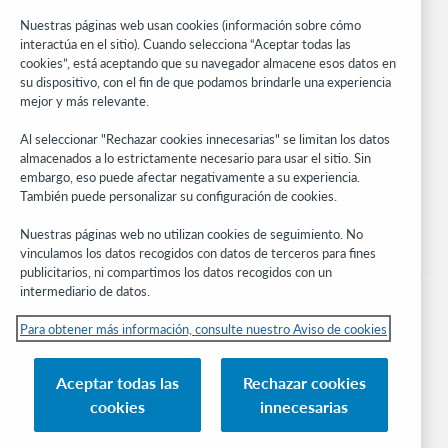
Investigación
Nuestras páginas web usan cookies (información sobre cómo
WebJunction
interactúa en el sitio). Cuando selecciona “Aceptar todas las
cookies”, está aceptando que su navegador almacene esos datos en
Red de desarrolladores
su dispositivo, con el fin de que podamos brindarle una experiencia
mejor y más relevante.
Manténgase al día
Al seleccionar "Rechazar cookies innecesarias" se limitan los datos
Obtenga las últimas novedades de los productos, estudios de
almacenados a lo estrictamente necesario para usar el sitio. Sin
investigación, eventos y mucho más – directo a su bandeja de
embargo, eso puede afectar negativamente a su experiencia.
entrada.
También puede personalizar su configuración de cookies.
Suscríbase ahora
Nuestras páginas web no utilizan cookies de seguimiento. No
vinculamos los datos recogidos con datos de terceros para fines
publicitarios, ni compartimos los datos recogidos con un
intermediario de datos.
Para obtener más información, consulte nuestro Aviso de cookies
© 2026 OCLC
Aceptar todas las
Rechazar cookies
Marcas comerciales y/o marcas de servicios nacionales e internacionales de
cookies
innecesarias
OCLC, Inc. y de sus miembros.
Aviso de cookies
Administrar mis cookies
Política de privacidad