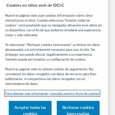
BibFormats
Cookies en sitios web de OCLC
Centro comunitario
Investigación
Nuestras páginas web usan cookies (información sobre cómo
WebJunction
interactúa en el sitio). Cuando selecciona “Aceptar todas las
cookies”, está aceptando que su navegador almacene esos datos en
Red de desarrolladores
su dispositivo, con el fin de que podamos brindarle una experiencia
mejor y más relevante.
Manténgase al día
Al seleccionar "Rechazar cookies innecesarias" se limitan los datos
Obtenga las últimas novedades de los productos, estudios de
almacenados a lo estrictamente necesario para usar el sitio. Sin
investigación, eventos y mucho más – directo a su bandeja de
embargo, eso puede afectar negativamente a su experiencia.
entrada.
También puede personalizar su configuración de cookies.
Suscríbase ahora
Nuestras páginas web no utilizan cookies de seguimiento. No
vinculamos los datos recogidos con datos de terceros para fines
publicitarios, ni compartimos los datos recogidos con un
intermediario de datos.
Para obtener más información, consulte nuestro Aviso de cookies
© 2026 OCLC
Aceptar todas las
Rechazar cookies
Marcas comerciales y/o marcas de servicios nacionales e internacionales de
cookies
innecesarias
OCLC, Inc. y de sus miembros.