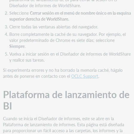
del
Diseñador de informes de WorldShare.
modo
Seleccione
Cerrar sesión en el menú de nombre único en la esquina
de
superior derecha de WorldShare.
diseño
Cierre todas las ventanas abiertas del navegador.
Comparar
Borre completamente la caché de su navegador. Por ejemplo, el
barras
valor predeterminado de Chrome es siete días; seleccione
de
Siempre
.
herramientas
Vuelva a iniciar sesión en el Diseñador de informes de WorldShare
Las
y realice sus tareas.
funciones
de
Si experimenta errores y no ha borrado la memoria caché, hágalo
los
antes de ponerse en contacto con el
OCLC Support
.
Elementos
del
Plataforma de lanzamiento de
informe
se
BI
encuentran
en
la
Cuando se inicia el Diseñador de informes, este se abre en la
sección
Plataforma de lanzamiento de informes. Esta página está diseñada
Insertar
para proporcionar un fácil acceso a las carpetas, los informes y la