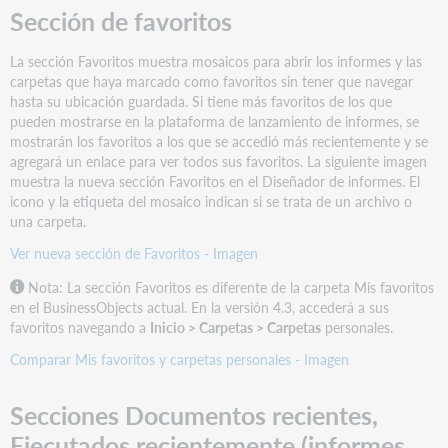
del
Sección de favoritos
usuario
Cambios
La sección Favoritos muestra mosaicos para abrir los informes y las
en
carpetas que haya marcado como favoritos sin tener que navegar
el
hasta su ubicación guardada. Si tiene más favoritos de los que
panel
pueden mostrarse en la plataforma de lanzamiento de informes, se
de
mostrarán los favoritos a los que se accedió más recientemente y se
control
agregará un enlace para ver todos sus favoritos. La siguiente imagen
de
muestra la nueva sección Favoritos en el Diseñador de informes. El
entrada
icono y la etiqueta del mosaico indican si se trata de un archivo o
Informar
una carpeta.
cambios
Ver nueva sección de Favoritos - Imagen
en
la
Nota: La sección Favoritos es diferente de la carpeta Mis favoritos
programación
en el BusinessObjects actual. En la versión 4.3, accederá a sus
Nueva
favoritos navegando a
Inicio > Carpetas > Carpetas
personales​​​​.
función
Comparar Mis favoritos y carpetas personales - Imagen
de
instancias
para
Secciones Documentos recientes,
administrar
Ejecutados recientemente (informes
informes