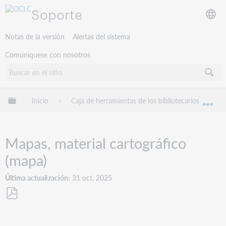
Soporte
Notas de la versión
Alertas del sistema
Comuníquese con nosotros
Expandir/contraer jerarquía global
Inicio
Caja de herramientas de los bibliotecarios
B
Exp
Mapas, material cartográfico
(mapa)
Última actualización
31 oct. 2025
Guardar
como