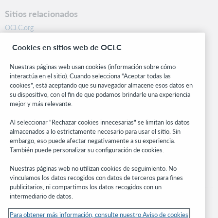
Sitios relacionados
OCLC.org
BibFormats
Cookies en sitios web de OCLC
Centro comunitario
Investigación
Nuestras páginas web usan cookies (información sobre cómo
WebJunction
interactúa en el sitio). Cuando selecciona “Aceptar todas las
cookies”, está aceptando que su navegador almacene esos datos en
Red de desarrolladores
su dispositivo, con el fin de que podamos brindarle una experiencia
mejor y más relevante.
Manténgase al día
Al seleccionar "Rechazar cookies innecesarias" se limitan los datos
Obtenga las últimas novedades de los productos, estudios de
almacenados a lo estrictamente necesario para usar el sitio. Sin
investigación, eventos y mucho más – directo a su bandeja de
embargo, eso puede afectar negativamente a su experiencia.
entrada.
También puede personalizar su configuración de cookies.
Suscríbase ahora
Nuestras páginas web no utilizan cookies de seguimiento. No
vinculamos los datos recogidos con datos de terceros para fines
publicitarios, ni compartimos los datos recogidos con un
intermediario de datos.
Para obtener más información, consulte nuestro Aviso de cookies