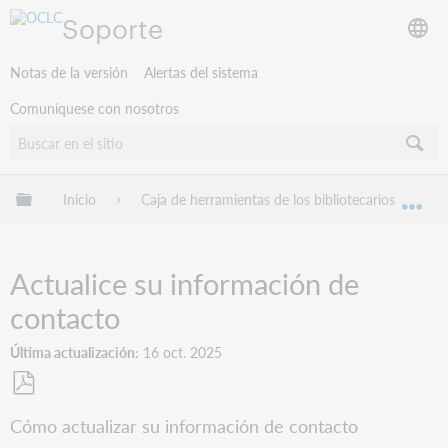
Soporte
Notas de la versión
Alertas del sistema
Comuníquese con nosotros
Expandir/contraer jerarquía global
Inicio
Caja de herramientas de los bibliotecarios
O
Exp
Actualice su información de
contacto
Última actualización
16 oct. 2025
Guardar
Cómo actualizar su información de contacto
como