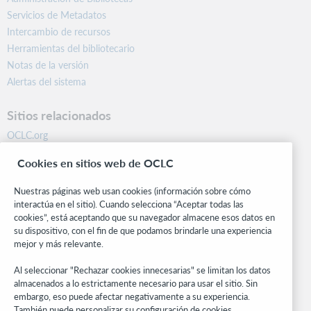
Servicios de Metadatos
Intercambio de recursos
Herramientas del bibliotecario
Notas de la versión
Alertas del sistema
Sitios relacionados
OCLC.org
BibFormats
Cookies en sitios web de OCLC
Centro comunitario
Investigación
Nuestras páginas web usan cookies (información sobre cómo
WebJunction
interactúa en el sitio). Cuando selecciona “Aceptar todas las
cookies”, está aceptando que su navegador almacene esos datos en
Red de desarrolladores
su dispositivo, con el fin de que podamos brindarle una experiencia
mejor y más relevante.
Manténgase al día
Al seleccionar "Rechazar cookies innecesarias" se limitan los datos
Obtenga las últimas novedades de los productos, estudios de
almacenados a lo estrictamente necesario para usar el sitio. Sin
investigación, eventos y mucho más – directo a su bandeja de
embargo, eso puede afectar negativamente a su experiencia.
entrada.
También puede personalizar su configuración de cookies.