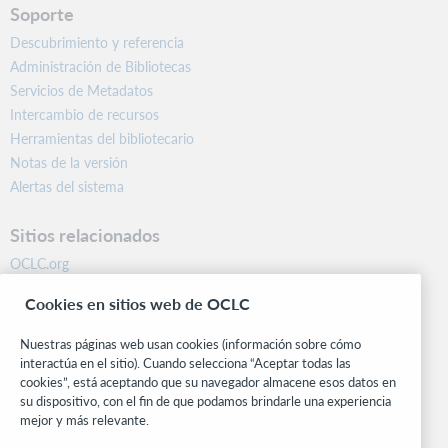
Soporte
Descubrimiento y referencia
Administración de Bibliotecas
Servicios de Metadatos
Intercambio de recursos
Herramientas del bibliotecario
Notas de la versión
Alertas del sistema
Sitios relacionados
OCLC.org
BibFormats
Cookies en sitios web de OCLC
Centro comunitario
Investigación
Nuestras páginas web usan cookies (información sobre cómo
WebJunction
interactúa en el sitio). Cuando selecciona “Aceptar todas las
cookies”, está aceptando que su navegador almacene esos datos en
Red de desarrolladores
su dispositivo, con el fin de que podamos brindarle una experiencia
mejor y más relevante.
Manténgase al día