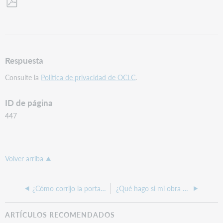
Guardar
como
PDF
Respuesta
Consulte la
Política de privacidad de OCLC
.
ID de página
447
Volver arriba
¿Cómo corrijo la portada de mi obra?
¿Qué hago si mi obra tiene el nombre de un autor diferente en el registro?
ARTÍCULOS RECOMENDADOS