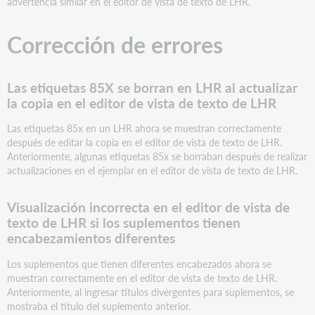
advertencia similar en el editor de vista de texto de LHR.
de
vista
de
Corrección de errores
texto
de
LHR
Las etiquetas 85X se borran en LHR al actualizar
si
la copia en el editor de vista de texto de LHR
los
suplementos
Las etiquetas 85x en un LHR ahora se muestran correctamente
tienen
después de editar la copia en el editor de vista de texto de LHR.
encabezamientos
Anteriormente, algunas etiquetas 85x se borraban después de realizar
diferentes
actualizaciones en el ejemplar en el editor de vista de texto de LHR.
Enlaces
importantes
Visualización incorrecta en el editor de vista de
Notas
texto de LHR si los suplementos tienen
de
encabezamientos diferentes
la
versión
Los suplementos que tienen diferentes encabezados ahora se
de
muestran correctamente en el editor de vista de texto de LHR.
Validación
Anteriormente, al ingresar títulos divergentes para suplementos, se
de
mostraba el título del suplemento anterior.
WorldCat