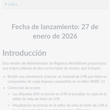
como
Índice
PDF
Fecha
de
lanzamiento:
Fecha de lanzamiento: 27 de
27
de
enero de 2026
enero
de
2026
Introducción
Introducción
Nuevas
Esta versión del Administrador de Registros WorldShare proporciona
características
una mejora además de dos correcciones de errores, que incluyen:
y
mejoras
Recibir una advertencia al borrar un material de LHR que tiene un
compromiso de copia impresa compartida en el editor MARC 21
Recibir
una
Corrección de errores
advertencia
Las etiquetas 85X se borran en LHR al actualizar la copia en el
al
editor de vista de texto de LHR
borrar
Visualización incorrecta en el editor de vista de texto de LHR si
un
los suplementos tienen encabezamientos diferentes