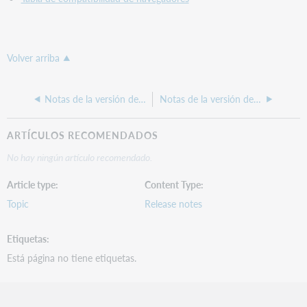
Volver arriba
Notas de la versión del Administrador de registros de WorldShare, 27 de marzo de 2026
Notas de la versión del Administrador de registros de WorldShare 2025
ARTÍCULOS RECOMENDADOS
No hay ningún artículo recomendado.
Article type
Content Type
Topic
Release notes
Etiquetas
Está página no tiene etiquetas.