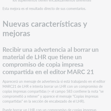
material
de
Esta mejora es el resultado directo de sus comentarios.
LHR
que
Nuevas características y
tiene
un
mejoras
compromiso
de
copia
impresa
Recibir una advertencia al borrar un
compartida
material de LHR que tiene un
en
el
compromiso de copia impresa
editor
compartida en el editor MARC 21
MARC
21
Aparecerá un mensaje de advertencia si está trabajando en el editor
Corrección
MARC21 de LHR e intenta borrar un LHR con un compromiso de
de
copias impresas compartidas (= el campo 583 contiene la nota "se
errores
comprometió a retener" y aparece el mensaje "Copias impresas
Las
compartidas" en la sección de encabezado de el LHR).
etiquetas
85X
Puede borrar un LHR con un compromiso de copias impresas