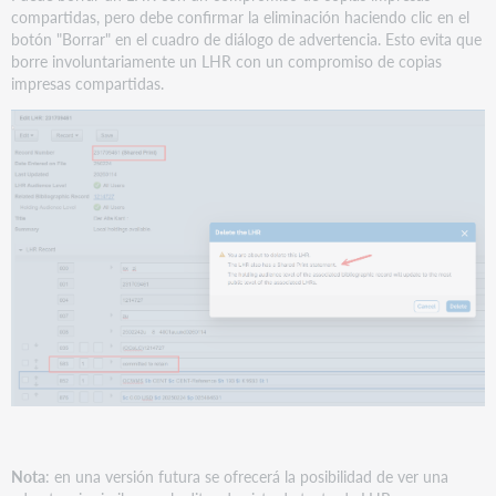
se
compartidas, pero debe confirmar la eliminación haciendo clic en el
borran
botón "Borrar" en el cuadro de diálogo de advertencia. Esto evita que
en
borre involuntariamente un LHR con un compromiso de copias
LHR
impresas compartidas.
al
actualizar
la
copia
en
el
editor
de
vista
de
texto
de
LHR
Visualización
incorrecta
en
el
Nota
: en una versión futura se ofrecerá la posibilidad de ver una
editor