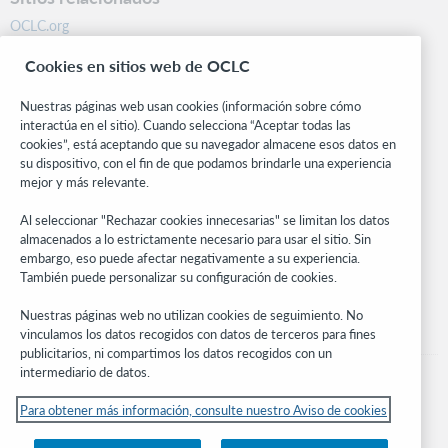
OCLC.org
BibFormats
Cookies en sitios web de OCLC
Centro comunitario
Investigación
Nuestras páginas web usan cookies (información sobre cómo
WebJunction
interactúa en el sitio). Cuando selecciona “Aceptar todas las
cookies”, está aceptando que su navegador almacene esos datos en
Red de desarrolladores
su dispositivo, con el fin de que podamos brindarle una experiencia
mejor y más relevante.
Manténgase al día
Al seleccionar "Rechazar cookies innecesarias" se limitan los datos
Obtenga las últimas novedades de los productos, estudios de
almacenados a lo estrictamente necesario para usar el sitio. Sin
investigación, eventos y mucho más – directo a su bandeja de
embargo, eso puede afectar negativamente a su experiencia.
entrada.
También puede personalizar su configuración de cookies.
Suscríbase ahora
Nuestras páginas web no utilizan cookies de seguimiento. No
vinculamos los datos recogidos con datos de terceros para fines
publicitarios, ni compartimos los datos recogidos con un
intermediario de datos.
Para obtener más información, consulte nuestro Aviso de cookies
© 2026 OCLC