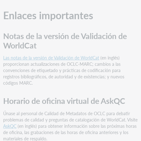
Horario
Enlaces importantes
de
oficina
virtual
de
Notas de la versión de Validación de
AskQC
WorldCat
Reunión
de
Las notas de la versión de Validación de WorldCat
(en inglés)
la
proporcionan actualizaciones de OCLC-MARC; cambios a las
comunidad
convenciones de etiquetado y prácticas de codificación para
de
registros bibliográficos, de autoridad y de existencias; y nuevos
catalogación
códigos MARC.
de
OCLC
Sitio(s)
Horario de oficina virtual de AskQC
web
de
Únase al personal de Calidad de Metadatos de OCLC para debatir
soporte
problemas de calidad y preguntas de catalogación de WorldCat. Visite
AskQC
(en inglés) para obtener información sobre las próximas horas
de oficina, las grabaciones de las horas de oficina anteriores y los
materiales de respaldo.