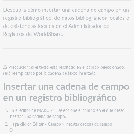
PDF
Insertar
Descubra cómo insertar una cadena de campo en un
una
registro bibliográfico, de datos bibliográficos locales o
cadena
de
de existencias locales en el Administrador de
campo
Registros de WorldShare.
en
un
registro
bibliográfico
Insertar
Precaución: si el texto está resaltado en el campo seleccionado,
una
será reemplazado por la cadena de texto insertada.
cadena
de
Insertar una cadena de campo
campo
en
en un registro bibliográfico
un
registro
de
En el editor de MARC 21 , seleccione el campo en el que desea
datos
insertar una cadena de campo.
bibliográficos
Haga clic
en Editar > Campo > Insertar cadena de campo
locales
O