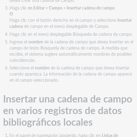
locales
Haga clic
en Editar > Campo > Insertar cadena de campo
Insertar
O
una
Haga clic con el botón derecho en el campo y seleccione
Insertar
cadena
cadena
de campo en el menú desplegable de Campo.
de
campo
Haga clic en el menú desplegable Búsqueda de cadena de campo.
en
Ingrese el
nombre
de la cadena de campo que desea insertar en el
varios
campo de texto Búsqueda de cadena de campo. A medida que
registros
escribe, el sistema sugiere automáticamente nombres de posibles
de
coincidencias.
existencias
Seleccione el
nombre
de la cadena de campo que desea insertar
locales
cuando aparezca. La información de la cadena de campo aparece
en el campo seleccionado.
Insertar una cadena de campo
en varios registros de datos
bibliográficos locales
En el panel de navegación izquierdo, haga clic en
Listas de