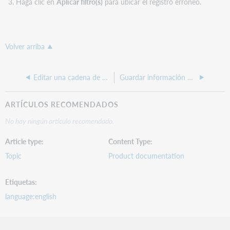
Haga clic en
Aplicar
filtro(s)
para ubicar el registro erróneo.
Volver arriba
Editar una cadena de campo
Guardar información de campo como una cadena de campo
ARTÍCULOS RECOMENDADOS
No hay ningún artículo recomendado.
Article type
Content Type
Topic
Product documentation
Etiquetas
language:english