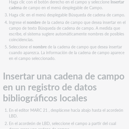
Insertar
Haga clic con el botón derecho en el campo y seleccione
Insertar
una
cadena
de campo en el menú desplegable de Campo.
cadena
Haga clic en el menú desplegable Búsqueda de cadena de campo.
de
Ingrese el
nombre
de la cadena de campo que desea insertar en el
campo
campo de texto Búsqueda de cadena de campo. A medida que
en
escribe, el sistema sugiere automáticamente nombres de posibles
varios
coincidencias.
registros
Seleccione el
nombre
de la cadena de campo que desea insertar
de
cuando aparezca. La información de la cadena de campo aparece
datos
en el campo seleccionado.
bibliográficos
locales
Insertar una cadena de campo
Insertar
una
en un registro de datos
cadena
de
bibliográficos locales
campo
en
un
En el editor MARC 21 , desplácese hacia abajo hasta el acordeón
registro
LBD.
de
En el acordeón de LBD, seleccione el campo a partir del cual
existencias
desea crear una cadena de campo.