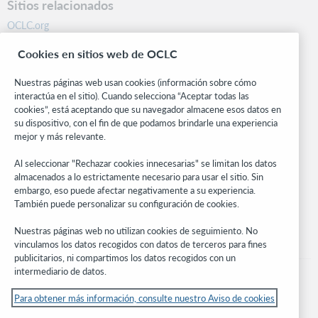
Sitios relacionados
OCLC.org
BibFormats
Cookies en sitios web de OCLC
Centro comunitario
Investigación
Nuestras páginas web usan cookies (información sobre cómo
WebJunction
interactúa en el sitio). Cuando selecciona “Aceptar todas las
cookies”, está aceptando que su navegador almacene esos datos en
Red de desarrolladores
su dispositivo, con el fin de que podamos brindarle una experiencia
mejor y más relevante.
Manténgase al día
Al seleccionar "Rechazar cookies innecesarias" se limitan los datos
Obtenga las últimas novedades de los productos, estudios de
almacenados a lo estrictamente necesario para usar el sitio. Sin
investigación, eventos y mucho más – directo a su bandeja de
embargo, eso puede afectar negativamente a su experiencia.
entrada.
También puede personalizar su configuración de cookies.
Suscríbase ahora
Nuestras páginas web no utilizan cookies de seguimiento. No
vinculamos los datos recogidos con datos de terceros para fines
publicitarios, ni compartimos los datos recogidos con un
intermediario de datos.
Para obtener más información, consulte nuestro Aviso de cookies