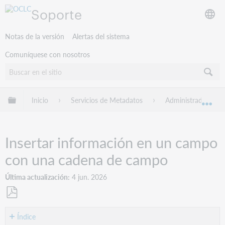
Soporte
Notas de la versión
Alertas del sistema
Comuníquese con nosotros
Expandir/contraer jerarquía global
Inicio
Servicios de Metadatos
Administrador de R
Exp
Insertar información en un campo
con una cadena de campo
Última actualización
4 jun. 2026
Guardar
como
Índice