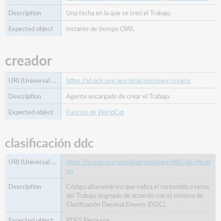
Una fecha en la que se creó el Trabajo.
instante de tiempo OWL
creador
https://id.oclc.org/worldcat/ontology/creator
Agente encargado de crear el Trabajo.
Función de WorldCat
clasificación ddc
https://id.oclc.org/worldcat/ontology/ddcClassificati
on
Código alfanumérico que indica el contenido o tema
del Trabajo asignado de acuerdo con el sistema de
Clasificación Decimal Dewey (DDC).
RDFS Resource