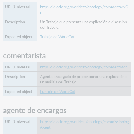
traductor
https://id.oclc.org/worldcat/ontology/commentaryO
n
Se
heredó
Un Trabajo que presenta una explicación o discusión
del Trabajo.
de
Cosa
Trabajo de WorldCat
etiqueta
alternativa
comentarista
fecha
descripción
https://id.oclc.org/worldcat/ontology/commentator
fecha
de
Agente encargado de proporcionar una explicación o
un análisis del Trabajo.
finalización
tiene
Función de WorldCat
parte
manifiesto
agente de encargos
iiif
imagen
https://id.oclc.org/worldcat/ontology/commissioning
es
Agent
parte