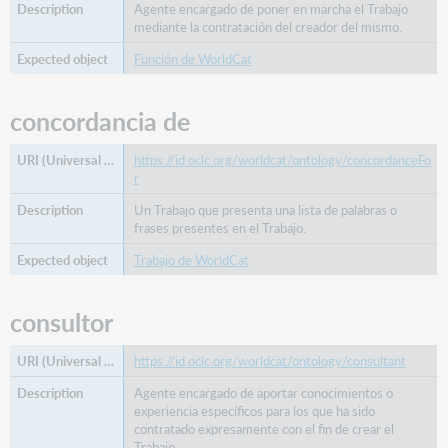
Agente encargado de poner en marcha el Trabajo
de
mediante la contratación del creador del mismo.
precedido
de
Función de WorldCat
etiqueta
preferida
concordancia de
agente
relacionado
https://id.oclc.org/worldcat/ontology/concordanceFo
concepto
r
relacionado
Un Trabajo que presenta una lista de palabras o
edición
frases presentes en el Trabajo.
relacionada
Trabajo de WorldCat
evento
relacionado
familia
consultor
relacionada
organización
https://id.oclc.org/worldcat/ontology/consultant
relacionada
Agente encargado de aportar conocimientos o
persona
experiencia específicos para los que ha sido
relacionada
contratado expresamente con el fin de crear el
lugar
Trabajo.