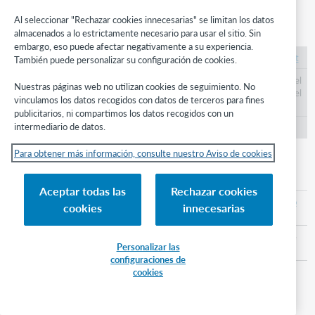
Al seleccionar "Rechazar cookies innecesarias" se limitan los datos
restauracionista
almacenados a lo estrictamente necesario para usar el sitio. Sin
embargo, eso puede afectar negativamente a su experiencia.
https://id.oclc.org/worldcat/ontology/restorationist
También puede personalizar su configuración de cookies.
Agente encargado del arreglo y/o reconstrucción del
Nuestras páginas web no utilizan cookies de seguimiento. No
Trabajo con respecto a la intención y el contenido del
vinculamos los datos recogidos con datos de terceros para fines
creador original.
publicitarios, ni compartimos los datos recogidos con un
intermediario de datos.
Función de WorldCat
Para obtener más información, consulte nuestro Aviso de cookies
separado del trabajo
Aceptar todas las
Rechazar cookies
https://id.oclc.org/worldcat/ontology/separatedFro
cookies
innecesarias
mWork
Un Trabajo que continúa una parte del contenido de
Personalizar las
otro Trabajo que también continúa.
configuraciones de
cookies
Evento transaccional de WorldCat