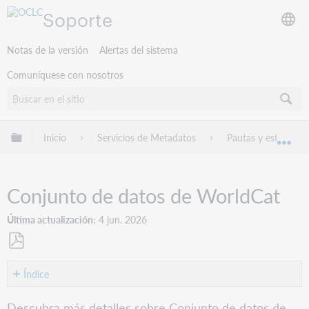
Soporte
Notas de la versión
Alertas del sistema
Comuníquese con nosotros
Expandir/contraer jerarquía global
Inicio
Servicios de Metadatos
Pautas y estándare
Exp
Conjunto de datos de WorldCat
Última actualización
4 jun. 2026
Guardar
como
Índice
PDF
Clase
Descubra más detalles sobre Conjunto de datos de