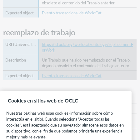
obsoleto el contenido del Trabajo anterior.
Evento transaccional de WorldCat
reemplazo de trabajo
https://id.oclc.org/worldcat/ontology/replacementF
orWork
Un Trabajo que ha sido reemplazado por el Trabajo,
dejando obsoleto el contenido del Trabajo anterior.
Evento transaccional de WorldCat
investigador
Cookies en sitios web de OCLC
https://id.oclc.org/worldcat/ontology/researcher
Nuestras páginas web usan cookies (información sobre cómo
Agente encargado de recopilar información
interactúa en el sitio). Cuando selecciona “Aceptar todas las
relevante que informa la creación del Trabajo.
cookies”, está aceptando que su navegador almacene esos datos en
su dispositivo, con el fin de que podamos brindarle una experiencia
Función de WorldCat
mejor y más relevante.