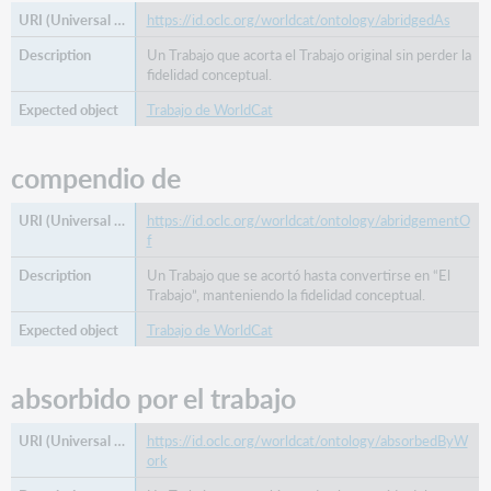
de
https://id.oclc.org/worldcat/ontology/abridgedAs
aumentado
Un Trabajo que acorta el Trabajo original sin perder la
por
fidelidad conceptual.
premio
recibido
Trabajo de WorldCat
basado
en
compendio de
censurar
clasificación
https://id.oclc.org/worldcat/ontology/abridgementO
comentario
f
sobre
Un Trabajo que se acortó hasta convertirse en “El
comentarista
Trabajo”, manteniendo la fidelidad conceptual.
agente
Trabajo de WorldCat
de
encargos
concordancia
absorbido por el trabajo
de
consultor
https://id.oclc.org/worldcat/ontology/absorbedByW
ork
continuación
del