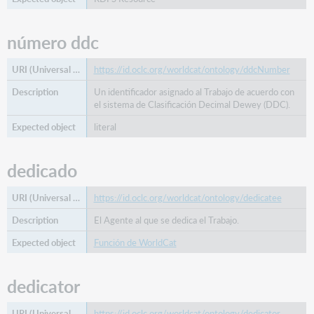
número ddc
https://id.oclc.org/worldcat/ontology/ddcNumber
Un identificador asignado al Trabajo de acuerdo con
el sistema de Clasificación Decimal Dewey (DDC).
literal
dedicado
https://id.oclc.org/worldcat/ontology/dedicatee
El Agente al que se dedica el Trabajo.
Función de WorldCat
dedicator
https://id.oclc.org/worldcat/ontology/dedicator