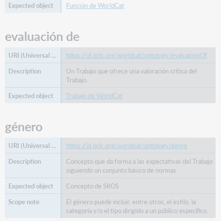
Función de WorldCat
evaluación de
https://id.oclc.org/worldcat/ontology/evaluationOf
Un Trabajo que ofrece una valoración crítica del
Trabajo.
Trabajo de WorldCat
género
https://id.oclc.org/worldcat/ontology/genre
Concepto que da forma a las expectativas del Trabajo
siguiendo un conjunto básico de normas.
Concepto de SKOS
El género puede incluir, entre otros, el estilo, la
categoría y/o el tipo dirigido a un público específico.