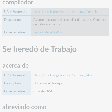
compilador
absorbido
en
https://id.oclc.org/worldcat/ontology/compiler
parte
por
Agente encargado de recopilar datos en el Conjunto
el
de datos o el Texto.
trabajo
Función de WorldCat
absorbido
en
parte
Se heredó de Trabajo
del
trabajo
absorción
acerca de
de
trabajo
https://id.oclc.org/worldcat/ontology/about
destinatario
Un tema del Trabajo.
agente
análisis
Cosa de OWL
de
artista
abreviado como
aumento