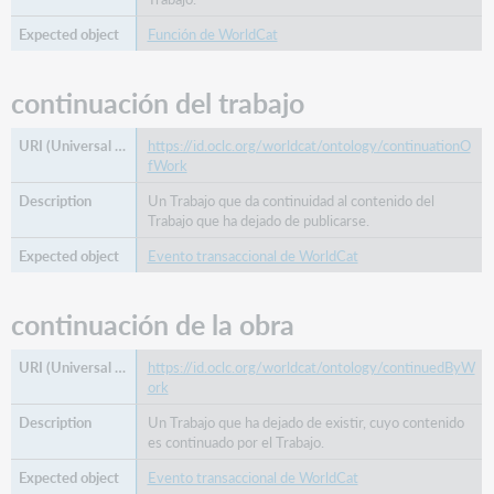
relacionado
Función de WorldCat
trabajo
relacionado
continuación del trabajo
Igual
que
fecha
https://id.oclc.org/worldcat/ontology/continuationO
fWork
de
inicio
Un Trabajo que da continuidad al contenido del
sucedido
Trabajo que ha dejado de publicarse.
por
Evento transaccional de WorldCat
tipo
continuación de la obra
https://id.oclc.org/worldcat/ontology/continuedByW
ork
Un Trabajo que ha dejado de existir, cuyo contenido
es continuado por el Trabajo.
Evento transaccional de WorldCat