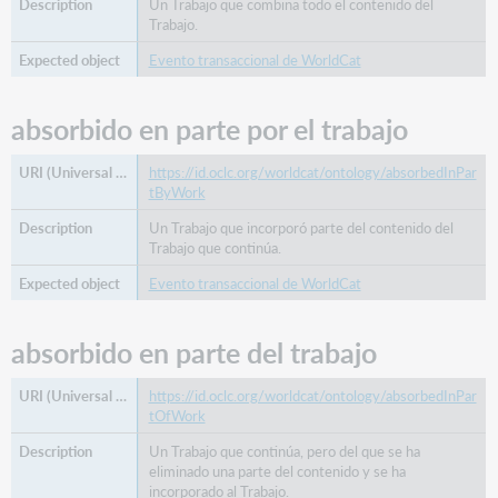
Un Trabajo que combina todo el contenido del
trabajo
Trabajo.
continuación
Evento transaccional de WorldCat
de
la
obra
absorbido en parte por el trabajo
colaborador
propietario
https://id.oclc.org/worldcat/ontology/absorbedInPar
de
tByWork
derechos
Un Trabajo que incorporó parte del contenido del
de
Trabajo que continúa.
autor
Evento transaccional de WorldCat
fecha
de
creación
absorbido en parte del trabajo
creador
clasificación
https://id.oclc.org/worldcat/ontology/absorbedInPar
ddc
tOfWork
número
Un Trabajo que continúa, pero del que se ha
ddc
eliminado una parte del contenido y se ha
dedicado
incorporado al Trabajo.