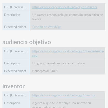
https://id.oclc.org/worldcat/ontology/instructor
Un agente responsable del contenido pedagógico de
la obra.
Función de WorldCat
audiencia objetivo
https://id.oclc.org/worldcat/ontology/intendedAudie
nce
Un grupo para el que se creó el Trabajo.
Concepto de SKOS
inventor
https://id.oclc.org/worldcat/ontology/inventor
Agente al que se le atribuye una innovación
incorporada en el Trabajo.