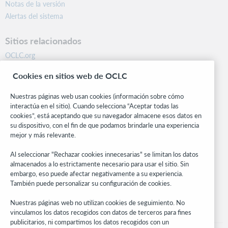
Notas de la versión
Alertas del sistema
Sitios relacionados
OCLC.org
BibFormats
Cookies en sitios web de OCLC
Centro comunitario
Investigación
Nuestras páginas web usan cookies (información sobre cómo
WebJunction
interactúa en el sitio). Cuando selecciona “Aceptar todas las
cookies”, está aceptando que su navegador almacene esos datos en
Red de desarrolladores
su dispositivo, con el fin de que podamos brindarle una experiencia
mejor y más relevante.
Manténgase al día
Al seleccionar "Rechazar cookies innecesarias" se limitan los datos
Obtenga las últimas novedades de los productos, estudios de
almacenados a lo estrictamente necesario para usar el sitio. Sin
investigación, eventos y mucho más – directo a su bandeja de
embargo, eso puede afectar negativamente a su experiencia.
entrada.
También puede personalizar su configuración de cookies.
Suscríbase ahora
Nuestras páginas web no utilizan cookies de seguimiento. No
vinculamos los datos recogidos con datos de terceros para fines
publicitarios, ni compartimos los datos recogidos con un