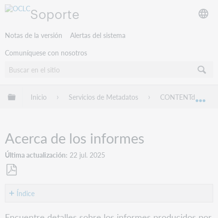
Soporte
Notas de la versión
Alertas del sistema
Comuníquese con nosotros
Expandir/contraer jerarquía global
Inicio
Servicios de Metadatos
CONTENTdm
Exp
Acerca de los informes
Última actualización
22 jul. 2025
Guardar
como
Índice
Sin
PDF
encabezados
Encuentre detalles sobre los informes producidos por