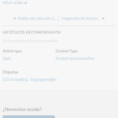
Volver arriba
Tarjetas de colección de imágenes de la página de inicio con efecto de desplazamiento
Integración de Internet Archive BookReader
ARTÍCULOS RECOMENDADOS
No hay ningún artículo recomendado.
Article type
Content Type
Topic
Product documentation
Etiquetas
CSS formatting
language:english
¿Necesitas ayuda?