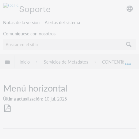
Soporte
Notas de la versión
Alertas del sistema
Comuníquese con nosotros
Expandir/contraer jerarquía global
Inicio
Servicios de Metadatos
CONTENTdm
Exp
Menú horizontal
Última actualización
10 jul. 2025
Guardar
como
PDF