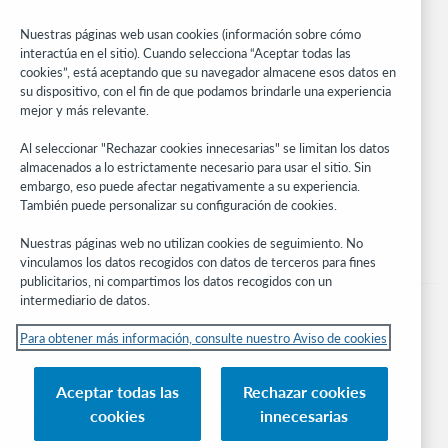
Centro comunitario
Investigación
Nuestras páginas web usan cookies (información sobre cómo
WebJunction
interactúa en el sitio). Cuando selecciona “Aceptar todas las
cookies”, está aceptando que su navegador almacene esos datos en
Red de desarrolladores
su dispositivo, con el fin de que podamos brindarle una experiencia
mejor y más relevante.
Manténgase al día
Al seleccionar "Rechazar cookies innecesarias" se limitan los datos
Obtenga las últimas novedades de los productos, estudios de
almacenados a lo estrictamente necesario para usar el sitio. Sin
investigación, eventos y mucho más – directo a su bandeja de
embargo, eso puede afectar negativamente a su experiencia.
entrada.
También puede personalizar su configuración de cookies.
Suscríbase ahora
Nuestras páginas web no utilizan cookies de seguimiento. No
vinculamos los datos recogidos con datos de terceros para fines
publicitarios, ni compartimos los datos recogidos con un
intermediario de datos.
Para obtener más información, consulte nuestro Aviso de cookies
© 2026 OCLC
Aceptar todas las
Rechazar cookies
Marcas comerciales y/o marcas de servicios nacionales e internacionales de
cookies
innecesarias
OCLC, Inc. y de sus miembros.
Aviso de cookies
Administrar mis cookies
Política de privacidad