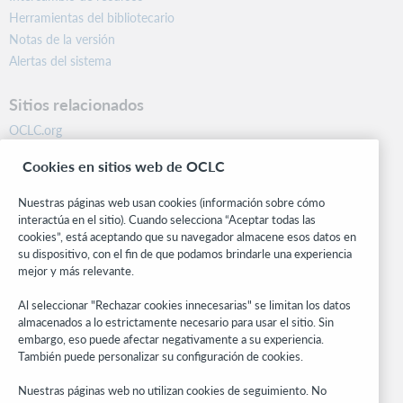
Herramientas del bibliotecario
Notas de la versión
Alertas del sistema
Sitios relacionados
OCLC.org
BibFormats
Cookies en sitios web de OCLC
Centro comunitario
Investigación
Nuestras páginas web usan cookies (información sobre cómo
WebJunction
interactúa en el sitio). Cuando selecciona “Aceptar todas las
cookies”, está aceptando que su navegador almacene esos datos en
Red de desarrolladores
su dispositivo, con el fin de que podamos brindarle una experiencia
mejor y más relevante.
Manténgase al día
Al seleccionar "Rechazar cookies innecesarias" se limitan los datos
Obtenga las últimas novedades de los productos, estudios de
almacenados a lo estrictamente necesario para usar el sitio. Sin
investigación, eventos y mucho más – directo a su bandeja de
embargo, eso puede afectar negativamente a su experiencia.
entrada.
También puede personalizar su configuración de cookies.
Suscríbase ahora
Nuestras páginas web no utilizan cookies de seguimiento. No