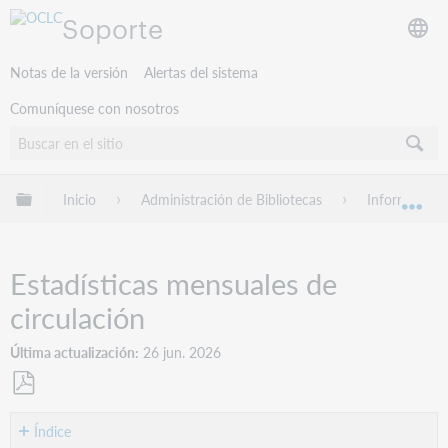
Soporte
Notas de la versión
Alertas del sistema
Comuníquese con nosotros
Expandir/contraer jerarquía global
Inicio
Administración de Bibliotecas
Informes de 
Exp
Estadísticas mensuales de
circulación
Última actualización
26 jun. 2026
Guardar
como
Índice