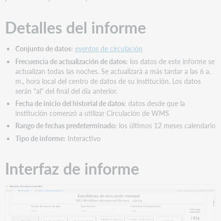
de
material
Detalles del informe
Ubicación
permanente
en
Conjunto de datos:
eventos de circulación
estantes
Frecuencia de actualización de datos:
los datos de este informe se
Ubicación
actualizan todas las noches. Se actualizará a más tardar a las 6 a.
temporal
m., hora local del centro de datos de su institución. Los datos
de
serán "al" del final del día anterior.
la
Fecha de inicio del historial de datos:
datos desde que la
estantería
institución comenzó a utilizar Circulación de WMS
Clasificación
Rango de fechas predeterminado:
los últimos 12 meses calendario
Tipo de informe:
Interactivo
Interfaz de informe