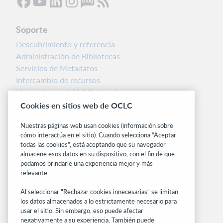
Soporte
Descubrimiento y referencia
Administración de Bibliotecas
Servicios de Metadatos
Intercambio de recursos
Herramientas del bibliotecario
Notas de la versión
Cookies en sitios web de OCLC
Alertas del sistema
Nuestras páginas web usan cookies (información sobre
cómo interactúa en el sitio). Cuando selecciona “Aceptar
Sitios relacionados
todas las cookies”, está aceptando que su navegador
OCLC.org
almacene esos datos en su dispositivo, con el fin de que
podamos brindarle una experiencia mejor y más
BibFormats
relevante.
Centro comunitario
Investigación
Al seleccionar "Rechazar cookies innecesarias" se limitan
WebJunction
los datos almacenados a lo estrictamente necesario para
usar el sitio. Sin embargo, eso puede afectar
Red de desarrolladores
negativamente a su experiencia. También puede