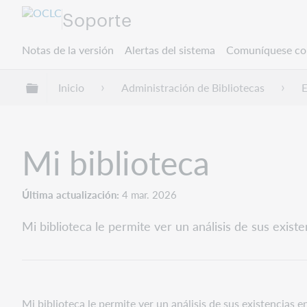
Soporte
Notas de la versión
Alertas del sistema
Comuníquese co
Expandir/contraer jerarquía global
Inicio
Administración de Bibliotecas
E
Mi biblioteca
Última actualización
4 mar. 2026
Mi biblioteca le permite ver un análisis de sus exi
Mi biblioteca le permite ver un análisis de sus existencias