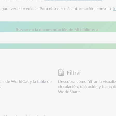
para ver este enlace. Para obtener más información, consulte
I
re en una pestaña nueva.
Buscar en la documentación de Mi biblioteca
Filtrar
ias de WorldCat y la tabla de
Descubra cómo filtrar la visuali
.
circulación, ubicación y fecha d
WorldShare.