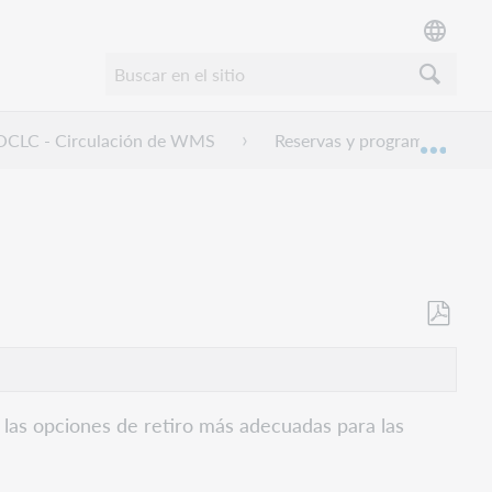
e OCLC - Circulación de WMS
Reservas y programas
Expan
Guardar
como
PDF
ar las opciones de retiro más adecuadas para las