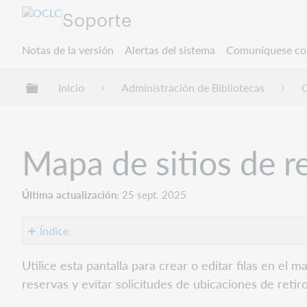
Soporte
Notas de la versión
Alertas del sistema
Comuníquese co
Expandir/contraer jerarquía global
Inicio
Administración de Bibliotecas
C
Mapa de sitios de re
Última actualización
25 sept. 2025
Índice
Procesando
Utilice esta pantalla para crear o editar filas en el
pedido
reservas y evitar solicitudes de ubicaciones de retir
Crear