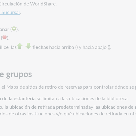
Circulación de WorldShare.
 Sucursal
.
ionar
(
).
(
).
ilice
las
flechas
hacia arriba () y hacia abajo ().
de grupos
 el Mapa de sitios de retiro de reservas para controlar dónde se 
 de la estantería
se limitan a las ubicaciones de la biblioteca.
io, la ubicación de retirada predeterminada
y
las ubicaciones de r
rios de otras instituciones y/o qué ubicaciones de retirada en ot