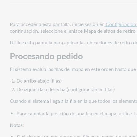
o
editar
filas
en
Para acceder a esta pantalla, inicie sesión en
Configuración 
el
continuación, seleccione el enlace
Mapa de sitios de retiro
mapa
de
Utilice esta pantalla para aplicar las ubicaciones de retiro d
ubicaciones
Procesando pedido
de
retiro
de
El sistema evalúa las filas del mapa en este orden hasta qu
reserva
De arriba abajo (filas)
Bibliotecas
De izquierda a derecha (configuración en filas)
con
reconocimiento
Cuando el sistema llega a la fila en la que todos los elemento
de
grupos
Para cambiar la posición de una fila en el mapa, utilice
l
Notas
:
Si el sistema no encuentra una fila en el mapa, no se pod