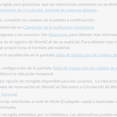
ogida para garantizar que las retenciones existentes no se elim
e
Informes de circulación, Informe de reservas abiertas
.
va, complete los campos en el pedido a continuación:
stablecido en
Categorías de la institución prestataria
.
asignada a los usuarios. Ver
Relaciones
para obtener más informa
ne en el registro de WorldCat de un material. Para obtener más 
t proporciona el formato del material.
n lo establecido en la pantalla
tabla de traducción de códigos de
 configuración de la pantalla
Tabla de traducción de códigos de 
ilizará la ubicación temporal.
ejor opción de recogida disponible para los usuarios. La Ubicac
tudes de reservación en WorldCat Discovery y Circulación de W
 Sucursal
.
las solicitudes a nivel de título (Cualquier copia) o especiales s
erminada.
 recogida admitidas por su biblioteca. Las alternativas pueden s