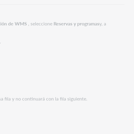
ación de WMS
, seleccione
Reservas y programas
y, a
.
 fila y no continuará con la fila siguiente.