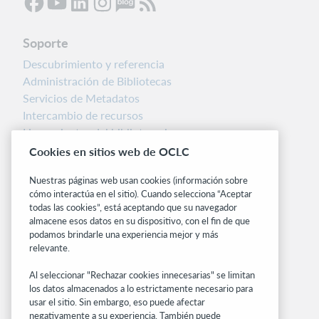
Soporte
Descubrimiento y referencia
Administración de Bibliotecas
Servicios de Metadatos
Intercambio de recursos
Herramientas del bibliotecario
Notas de la versión
Cookies en sitios web de OCLC
Alertas del sistema
Nuestras páginas web usan cookies (información sobre
cómo interactúa en el sitio). Cuando selecciona “Aceptar
Sitios relacionados
todas las cookies”, está aceptando que su navegador
OCLC.org
almacene esos datos en su dispositivo, con el fin de que
podamos brindarle una experiencia mejor y más
BibFormats
relevante.
Centro comunitario
Investigación
Al seleccionar "Rechazar cookies innecesarias" se limitan
WebJunction
los datos almacenados a lo estrictamente necesario para
usar el sitio. Sin embargo, eso puede afectar
Red de desarrolladores
negativamente a su experiencia. También puede