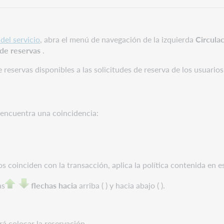
del servicio
, abra el menú de navegación de la izquierda
Circul
 de reservas
.
e reservas disponibles a las solicitudes de reserva de los usuarios
e encuentra una coincidencia:
s coinciden con la transacción, aplica la política contenida en esa
as
flechas hacia
arriba ( ) y hacia abajo ( ).
rá colocar la reservación.