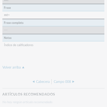
Frase
mt=
Frase completa
---
Notas
Índice de calificadores
Volver arriba
Cabecera
Campo 008
ARTÍCULOS RECOMENDADOS
No hay ningún artículo recomendado.