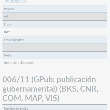
Tipo de material
Palabra
mt:
Frase
mt=
Frase completa
---
Notas
Índice de calificadores.
006/11 (GPub: publicación
gubernamental) (BKS, CNR,
COM, MAP, VIS)
Nombre del índice