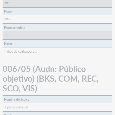
mt:
Tipo
de
Frase
material)
(VIS)
mt=
006/16
Frase completa
(Biog:
---
biografía)
(BKS)
Notas
006/17
Índice de calificadores.
(Tech:
técnica)
(VIS)
006/05 (Audn: Público
006/16
(Biog:
objetivo) (BKS, COM, REC,
biografía)
SCO, VIS)
(BKS)
Microforma
o
Nombre del índice
no
Tipo de material
microforma
Tipo