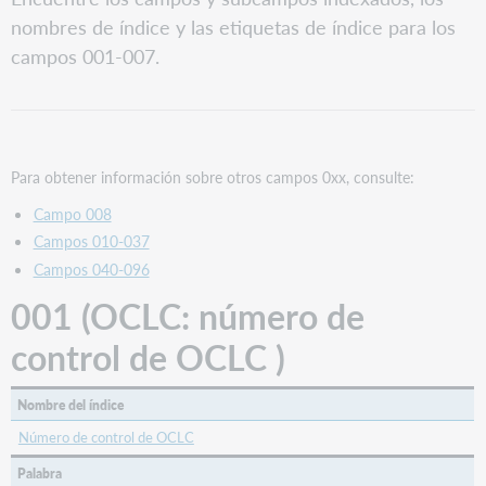
(OCLC:
nombres de índice y las etiquetas de índice para los
número
de
campos 001-007.
control
de
OCLC
)
005/00-
Para obtener información sobre otros campos 0xx, consulte:
07
(Reemplazado:
Campo 008
fecha
Campos 010-037
de
Campos 040-096
la
última
001 (OCLC: número de
sustitución)
control de OCLC )
006/00
(Type:
Tipo
Nombre del índice
de
registro)
Número de control de OCLC
Formato/tipo
Palabra
de