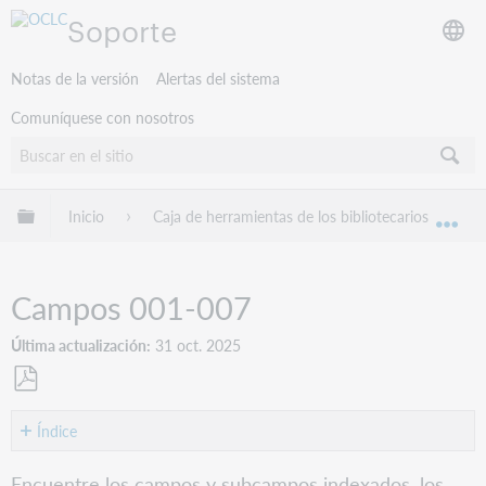
Soporte
Notas de la versión
Alertas del sistema
Comuníquese con nosotros
Expandir/contraer jerarquía global
Inicio
Caja de herramientas de los bibliotecarios
B
Exp
Campos 001-007
Última actualización
31 oct. 2025
Guardar
como
Índice
PDF
001
Encuentre los campos y subcampos indexados, los