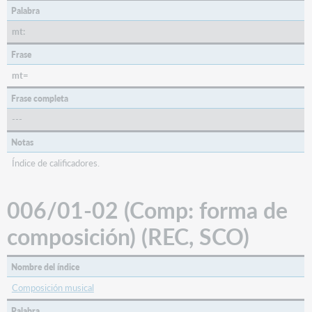
(BKS,
Palabra
CNR,
mt:
COM,
MAP,
Frase
VIS)
mt=
006/12
(Conf:
Frase completa
publicación
---
de
conferencia)
Notas
(BKS,
Índice de calificadores.
CNR)
006/12
(Formato:
006/01-02 (Comp: forma de
Forma
del
composición) (REC, SCO)
material)
(MAP,
VIS)
Nombre del índice
Microforma
Composición musical
o
Palabra