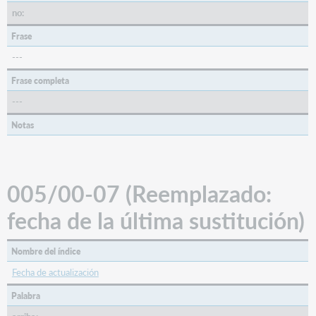
documento
no:
Tipo
Frase
de
---
material
006/01-
Frase completa
02
---
(Comp:
forma
Notas
de
composición)
(REC,
SCO)
005/00-07 (Reemplazado:
006/04
(SrTp:
fecha de la última sustitución)
Tipo
de
recurso
Nombre del índice
continuo)
Fecha de actualización
(CNR)
006/05
Palabra
(Audn: