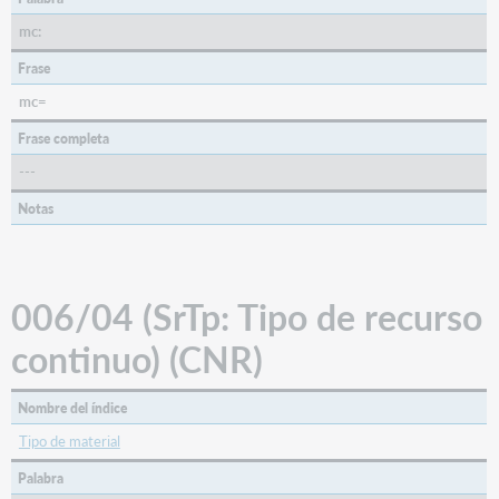
no
microforma
mc:
Tipo
Frase
de
material
mc=
006/13-
Frase completa
14
(LTxt:
---
Texto
Notas
literario
de
grabaciones
sonoras)
006/04 (SrTp: Tipo de recurso
(REC,
SCO)
continuo) (CNR)
006/16
(LitF:
Forma
Nombre del índice
literaria)
Tipo de material
(BKS)
006/16
Palabra
(TMat: