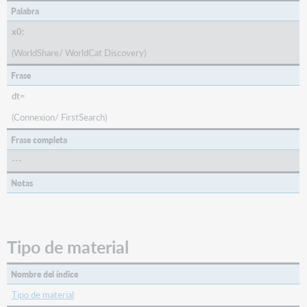
Palabra
Tipo
de
x0:
material
(WorldShare/ WorldCat Discovery)
006/08
(CrTp:
Frase
Tipo
dt=
de
material
(Connexion/ FirstSearch)
cartográfico)
Frase completa
(MAP)
006/09
---
(Archivo:
Notas
tipo
de
archivo
informático)
Tipo de material
(COM)
006/11
(GPub:
Nombre del índice
publicación
Tipo de material
gubernamental)