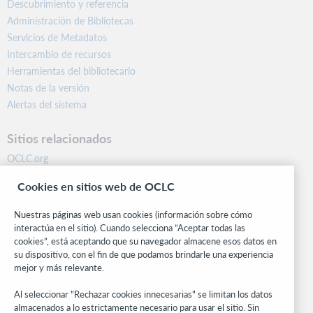
Descubrimiento y referencia
Administración de Bibliotecas
Servicios de Metadatos
Intercambio de recursos
Herramientas del bibliotecario
Notas de la versión
Alertas del sistema
Sitios relacionados
OCLC.org
BibFormats
Cookies en sitios web de OCLC
Centro comunitario
Investigación
Nuestras páginas web usan cookies (información sobre cómo
WebJunction
interactúa en el sitio). Cuando selecciona “Aceptar todas las
cookies”, está aceptando que su navegador almacene esos datos en
Red de desarrolladores
su dispositivo, con el fin de que podamos brindarle una experiencia
mejor y más relevante.
Manténgase al día
Al seleccionar "Rechazar cookies innecesarias" se limitan los datos
Obtenga las últimas novedades de los productos, estudios de
almacenados a lo estrictamente necesario para usar el sitio. Sin