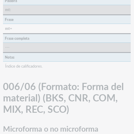
Palabra
de
mt:
material
007
Frase
(campo
mt=
fijo
de
Frase completa
descripción
---
física)
Microforma
Notas
o
Índice de calificadores.
no
microforma
006/06 (Formato: Forma del
Tipo
de
material) (BKS, CNR, COM,
material
MIX, REC, SCO)
Microforma o no microforma