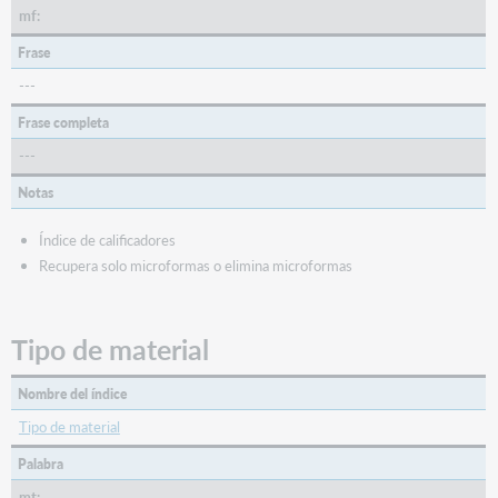
mf:
Frase
---
Frase completa
---
Notas
Índice de calificadores
Recupera solo microformas o elimina microformas
Tipo de material
Nombre del índice
Tipo de material
Palabra
mt: