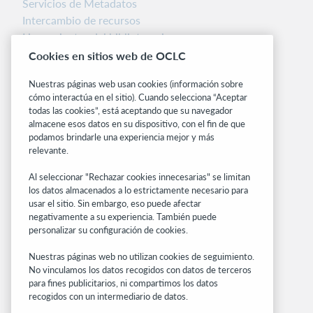
Servicios de Metadatos
Intercambio de recursos
Herramientas del bibliotecario
Notas de la versión
Cookies en sitios web de OCLC
Alertas del sistema
Nuestras páginas web usan cookies (información sobre
cómo interactúa en el sitio). Cuando selecciona “Aceptar
Sitios relacionados
todas las cookies”, está aceptando que su navegador
OCLC.org
almacene esos datos en su dispositivo, con el fin de que
podamos brindarle una experiencia mejor y más
BibFormats
relevante.
Centro comunitario
Investigación
Al seleccionar "Rechazar cookies innecesarias" se limitan
WebJunction
los datos almacenados a lo estrictamente necesario para
usar el sitio. Sin embargo, eso puede afectar
Red de desarrolladores
negativamente a su experiencia. También puede
personalizar su configuración de cookies.
Manténgase al día
Nuestras páginas web no utilizan cookies de seguimiento.
Obtenga las últimas novedades de los
No vinculamos los datos recogidos con datos de terceros
productos, estudios de investigación, eventos
para fines publicitarios, ni compartimos los datos
y mucho más – directo a su bandeja de
recogidos con un intermediario de datos.
entrada.