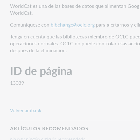
WorldCat es una de las bases de datos que alimentan Google 
WorldCat.
Comuníquese con
bibchange@oclc.org
para alertarnos y el
Tenga en cuenta que las bibliotecas miembro de OCLC pued
operaciones normales. OCLC no puede controlar esas accion
después de la eliminación.
ID de página
13039
Volver arriba
ARTÍCULOS RECOMENDADOS
No hay ningún artículo recomendado.